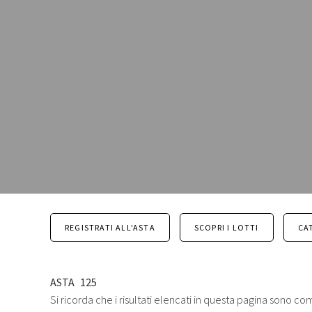
REGISTRATI ALL'ASTA
SCOPRI I LOTTI
CA
ASTA
125
Si ricorda che i risultati elencati in questa pagina sono com