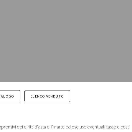
TALOGO
ELENCO VENDUTO
prensivi dei diritti d'asta di Finarte ed escluse eventuali tasse e costi