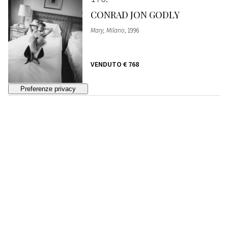
CONRAD JON GODLY
Mary, Milano
, 1996
VENDUTO
€ 768
177
ROXANNE LOWIT
Kate Moss And John Galliano, Paris
, 1993
VENDUTO
€ 1.088