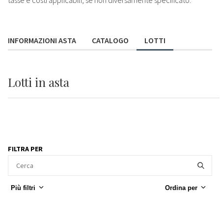
tasse e costi applicabili, se non diversamente specificato.
INFORMAZIONI ASTA
CATALOGO
LOTTI
Lotti
in asta
FILTRA PER
Più filtri
Ordina per