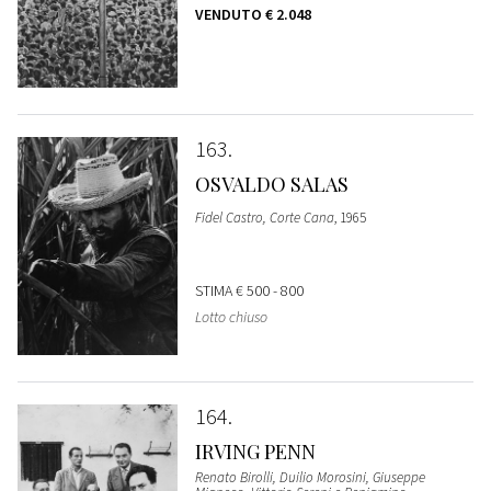
VENDUTO
€ 2.048
163
OSVALDO SALAS
Fidel Castro, Corte Cana
, 1965
STIMA
€ 500 - 800
Lotto chiuso
164
IRVING PENN
Renato Birolli, Duilio Morosini, Giuseppe