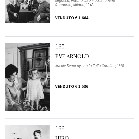
Migneco, Vittorio Sereni e Beniamino
Ruoppolo, Milano
, 1948
VENDUTO
€ 1.664
165
EVE ARNOLD
Jackie Kennedy con la figlia Caroline
, 1959
VENDUTO
€ 1.536
166
HIRO