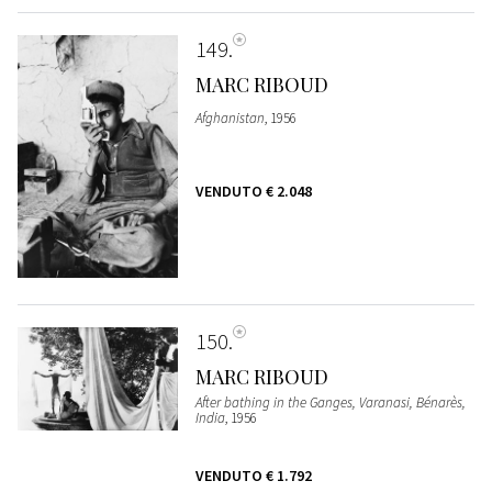
149
MARC RIBOUD
Afghanistan
, 1956
VENDUTO
€ 2.048
150
MARC RIBOUD
After bathing in the Ganges, Varanasi, Bénarès,
India
, 1956
VENDUTO
€ 1.792