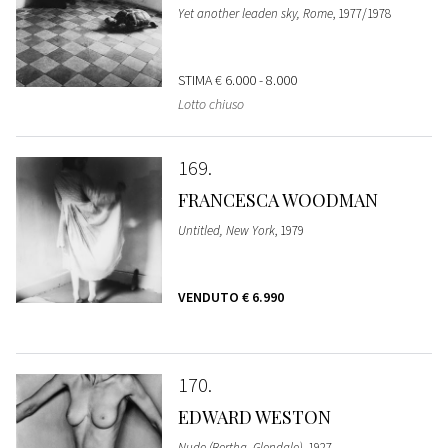
Yet another leaden sky, Rome
, 1977/1978
STIMA
€ 6.000 - 8.000
Lotto chiuso
169
FRANCESCA WOODMAN
Untitled, New York
, 1979
VENDUTO
€ 6.990
170
EDWARD WESTON
Nude (Bertha, Glendale)
, 1927