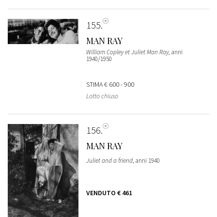
155
MAN RAY
William Copley et Juliet Man Ray
, anni
1940/1950
STIMA
€ 600 - 900
Lotto chiuso
156
MAN RAY
Juliet and a friend
, anni 1940
VENDUTO
€ 461