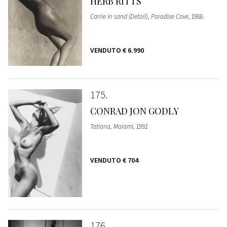
HERB RITTS
Carrie in sand (Detail), Paradise Cove
, 1988
VENDUTO
€ 6.990
175
CONRAD JON GODLY
Tatiana, Maiami
, 1992
VENDUTO
€ 704
176