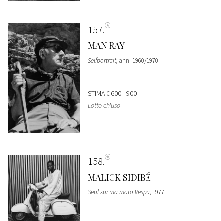
157
MAN RAY
Selfportrait
, anni 1960/1970
STIMA
€ 600 - 900
Lotto chiuso
158
MALICK SIDIBÉ
Seul sur ma moto Vespa
, 1977