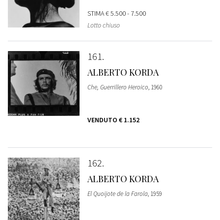
STIMA
€ 5.500 - 7.500
Lotto chiuso
161
ALBERTO KORDA
Che, Guerrillero Heroico
, 1960
VENDUTO
€ 1.152
162
ALBERTO KORDA
El Quoijote de la Farola
, 1959