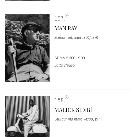
157
MAN RAY
Selfportrait
, anni 1960/1970
STIMA
€ 600 - 900
Lotto chiuso
158
MALICK SIDIBÉ
Seul sur ma moto Vespa
, 1977