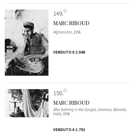
149
MARC RIBOUD
Afghanistan
, 1956
VENDUTO
€ 2.048
150
MARC RIBOUD
After bathing in the Ganges, Varanasi, Bénarès,
India
, 1956
VENDUTO
€ 1.792