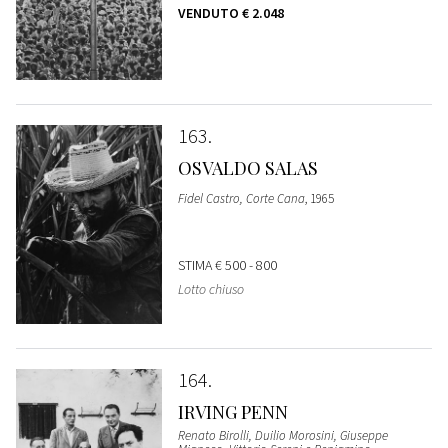
VENDUTO
€ 2.048
163
OSVALDO SALAS
Fidel Castro, Corte Cana
, 1965
STIMA
€ 500 - 800
Lotto chiuso
164
IRVING PENN
Renato Birolli, Duilio Morosini, Giuseppe