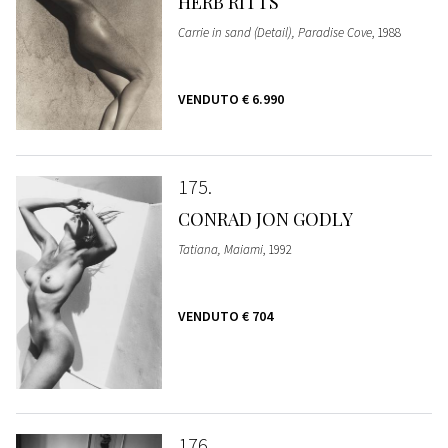
HERB RITTS
Carrie in sand (Detail), Paradise Cove
, 1988
VENDUTO
€ 6.990
175
CONRAD JON GODLY
Tatiana, Maiami
, 1992
VENDUTO
€ 704
176