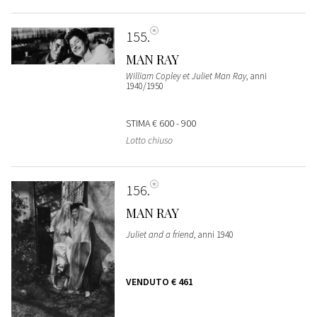
155
MAN RAY
William Copley et Juliet Man Ray
, anni
1940/1950
STIMA
€ 600 - 900
Lotto chiuso
156
MAN RAY
Juliet and a friend
, anni 1940
VENDUTO
€ 461