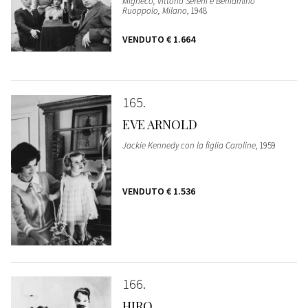
Migneco, Vittorio Sereni e Beniamino
Ruoppolo, Milano
, 1948
VENDUTO
€ 1.664
165
EVE ARNOLD
Jackie Kennedy con la figlia Caroline
, 1959
VENDUTO
€ 1.536
166
HIRO