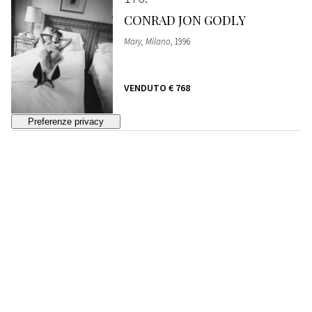
CONRAD JON GODLY
Mary, Milano
, 1996
VENDUTO
€ 768
177
ROXANNE LOWIT
Kate Moss And John Galliano, Paris
, 1993
VENDUTO
€ 1.088