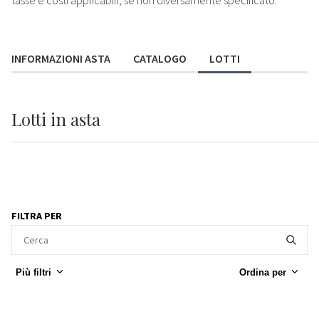
tasse e costi applicabili, se non diversamente specificato.
INFORMAZIONI ASTA
CATALOGO
LOTTI
Lotti
in asta
FILTRA PER
Più filtri
Ordina per