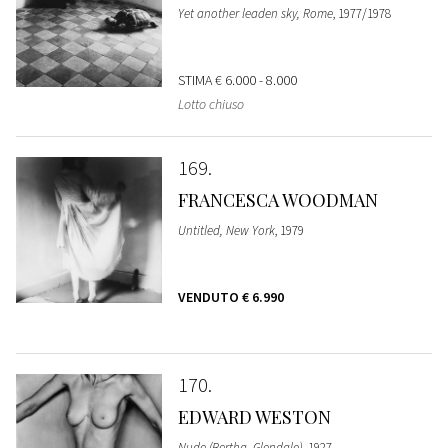
Yet another leaden sky, Rome
, 1977/1978
STIMA
€ 6.000 - 8.000
Lotto chiuso
169
FRANCESCA WOODMAN
Untitled, New York
, 1979
VENDUTO
€ 6.990
170
EDWARD WESTON
Nude (Bertha, Glendale)
, 1927