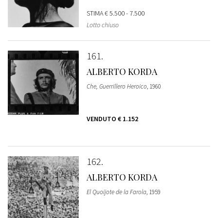
STIMA
€ 5.500 - 7.500
Lotto chiuso
161
ALBERTO KORDA
Che, Guerrillero Heroico
, 1960
VENDUTO
€ 1.152
162
ALBERTO KORDA
El Quoijote de la Farola
, 1959