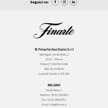
Seguici su:
© Finarte Auctions S.r.l
Sede legale
Via dei Bossi, 2
20121 - Milano
P.IVA e CF
09479031008
REA
MI-2570656
Capitale Sociale
€ 100.000
MILANO
Via dei Bossi, 2
Telefono
+39 02 3363801
Fax
+39 02 28093761
Email
info@finarte.it