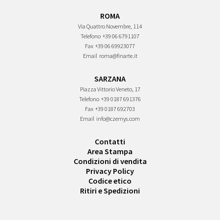
ROMA
Via Quattro Novembre, 114
Telefono
+39 06 6791107
Fax
+39 06 69923077
Email
roma@finarte.it
SARZANA
Piazza Vittorio Veneto, 17
Telefono
+39 0187 691376
Fax
+39 0187 692703
Email
info@czernys.com
Contatti
Area Stampa
Condizioni di vendita
Privacy Policy
Codice etico
Ritiri e Spedizioni