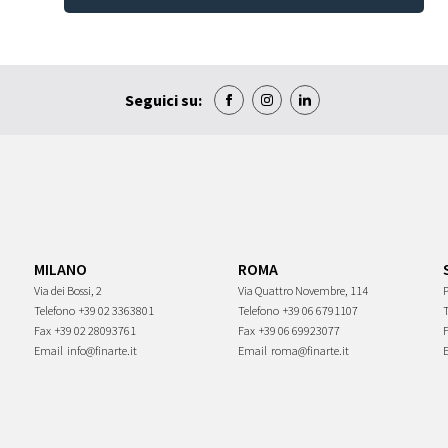
Seguici su:
MILANO
ROMA
Via dei Bossi, 2
Via Quattro Novembre, 114
P
Telefono
+39 02 3363801
Telefono
+39 06 6791107
Fax
+39 02 28093761
Fax
+39 06 69923077
Email
info@finarte.it
Email
roma@finarte.it