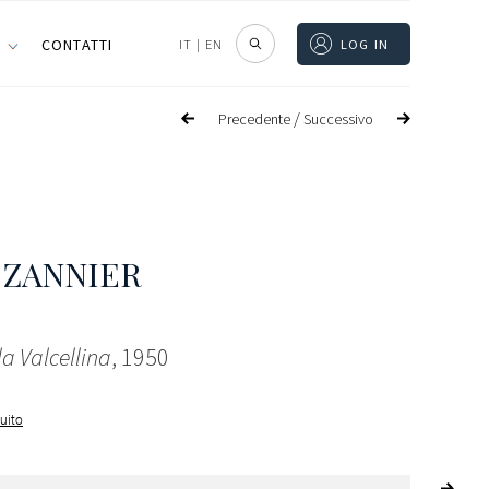
I
CONTATTI
IT
|
EN
LOG IN
/
Precedente
Successivo
 ZANNIER
a Valcellina
, 1950
guito