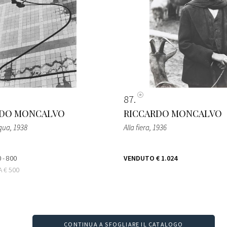
87
RDO MONCALVO
RICCARDO MONCALVO
cqua
, 1938
Alla fiera
, 1936
 - 800
VENDUTO
€ 1.024
TA
€ 500
CONTINUA A SFOGLIARE IL CATALOGO