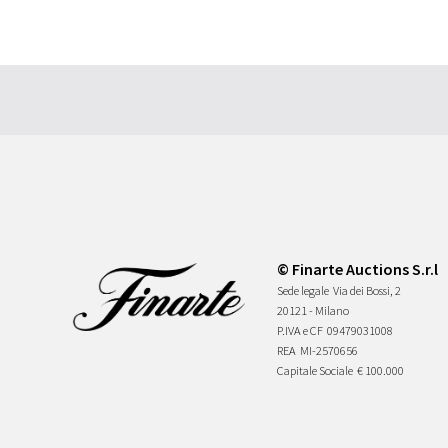
© Finarte Auctions S.r.l
Sede legale
Via dei Bossi, 2
20121 - Milano
P.IVA e CF
09479031008
REA
MI-2570656
Capitale Sociale
€ 100.000