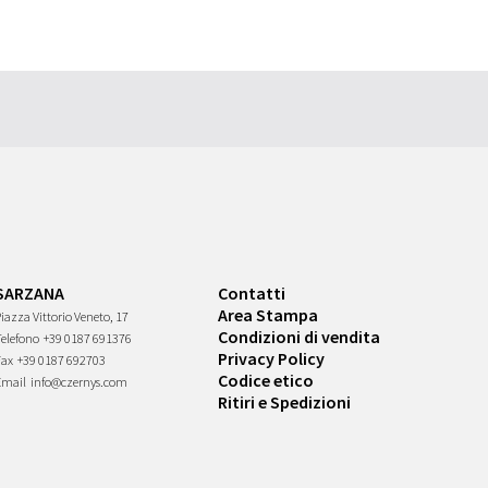
SARZANA
Contatti
Area Stampa
iazza Vittorio Veneto, 17
Condizioni di vendita
Telefono
+39 0187 691376
Privacy Policy
Fax
+39 0187 692703
Codice etico
Email
info@czernys.com
Ritiri e Spedizioni