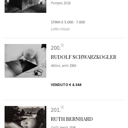
Pompei
, 2018
STIMA
€ 5.000 - 7.000
Lotto chiuso
200
RUDOLF SCHWARZKOGLER
Aktion
, anni 1960
VENDUTO
€ 4.344
201
RUTH BERNHARD
Doll’s Head
, 1936