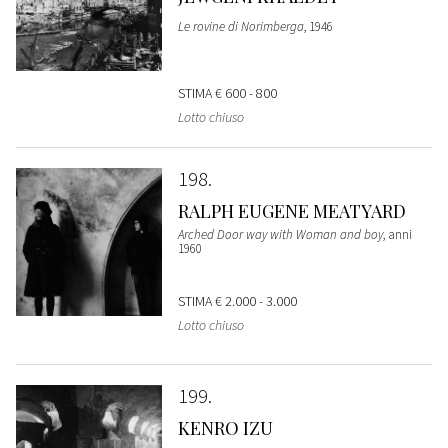
Le rovine di Norimberga
, 1946
STIMA
€ 600 - 800
Lotto chiuso
198
RALPH EUGENE MEATYARD
Arched Door way with Woman and boy
, anni
1960
STIMA
€ 2.000 - 3.000
Lotto chiuso
199
KENRO IZU