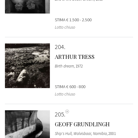
STIMA
€ 1.500 - 2.500
Lotto chiuso
204
ARTHUR TRESS
Birth dream
, 1972
STIMA
€ 600 - 800
Lotto chiuso
205
GEOFF GRUNDLINGH
Ship's Hull, Walvisbaai, Namibia
, 2001