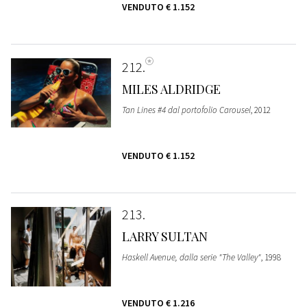
VENDUTO
€ 1.152
212
MILES ALDRIDGE
Tan Lines #4 dal portofolio Carousel
, 2012
VENDUTO
€ 1.152
213
LARRY SULTAN
Haskell Avenue, dalla serie "The Valley"
, 1998
VENDUTO
€ 1.216