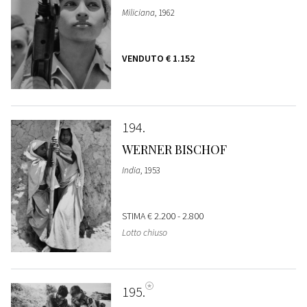
Miliciana
, 1962
VENDUTO
€ 1.152
194
WERNER BISCHOF
India
, 1953
STIMA
€ 2.200 - 2.800
Lotto chiuso
195