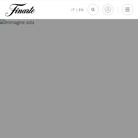
IT
|
EN