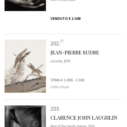
VENDUTO
€ 2.048
202
JEAN-PIERRE SUDRE
Lacoste
, 1979
STIMA
€ 1.000 - 1.500
Lotto chiuso
203
CLARENCE JOHN LAUGHLIN
Bird of the Death Dream
, 1953