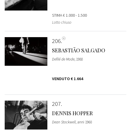
STIMA
€ 1.000 - 1.500
Lotto chiuso
206
SEBASTIÃO SALGADO
Defilé de Mode
, 1980
VENDUTO
€ 1.664
207
DENNIS HOPPER
Dean Stockwell
, anni 1960