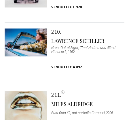
VENDUTO
€ 1.920
210
LAWRENCE SCHILLER
Never Out of Sight, Tippi Hedren and Alfred
Hitchcock
, 1962
VENDUTO
€ 4.092
211
MILES ALDRIDGE
Bold Gold #2, dal portfolio Carousel
, 2006