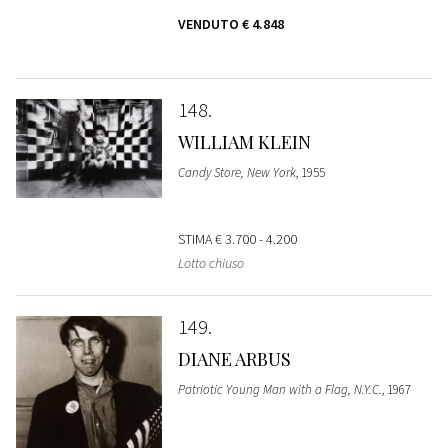
VENDUTO
€ 4.848
148
WILLIAM KLEIN
Candy Store, New York
, 1955
STIMA
€ 3.700 - 4.200
Lotto chiuso
149
DIANE ARBUS
Patriotic Young Man with a Flag, N.Y.C.
, 1967