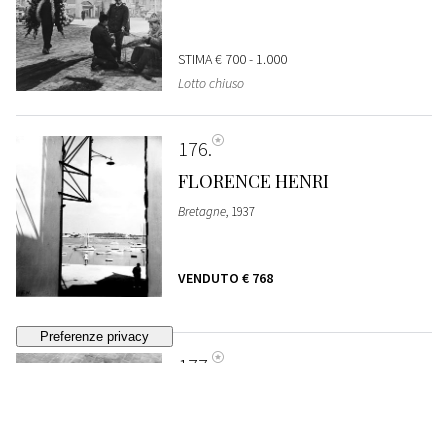
STIMA
€ 700 - 1.000
Lotto chiuso
176
FLORENCE HENRI
Bretagne
, 1937
VENDUTO
€ 768
177
LUCIEN HERVÉ
Enfants dans la barque
, anni 1940