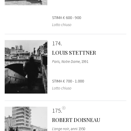
STIMA
€ 600 - 900
Lotto chiuso
174
LOUIS STETTNER
Paris, Notre Dame
, 1991
STIMA
€ 700 - 1.000
Lotto chiuso
175
ROBERT DOISNEAU
L'ange noir
, anni 1950