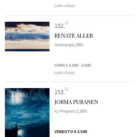
Lotto chiuso
152
RENATE ALLER
Oceanscape
, 2005
STIMA
€ 4.000 - 6.000
Lotto chiuso
153
JORMA PURANEN
Icy Prospects 5
, 2005
VENDUTO
€ 3.549