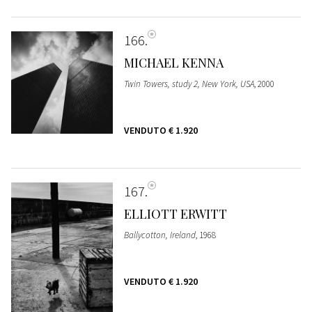
166
MICHAEL KENNA
Twin Towers, study 2, New York, USA
, 2000
VENDUTO
€ 1.920
167
ELLIOTT ERWITT
Ballycotton, Ireland
, 1968
VENDUTO
€ 1.920