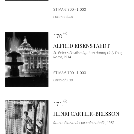
STIMA
€ 700 - 1.000
Lotto chiuso
170
ALFRED EISENSTAEDT
St. Peter's Basilica light up during Holy Year,
Rome
, 1934
STIMA
€ 700 - 1.000
Lotto chiuso
171
HENRI CARTIER-BRESSON
Roma. Piazza del piccolo caballo
, 1952