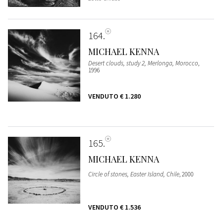
164
MICHAEL KENNA
Desert clouds, study 2, Merlonga, Morocco
,
1996
VENDUTO
€ 1.280
165
MICHAEL KENNA
Circle of stones, Easter Island, Chile
, 2000
VENDUTO
€ 1.536