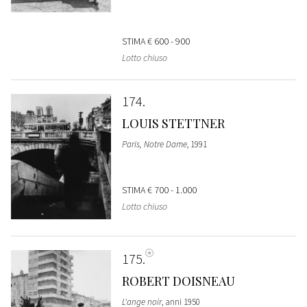
STIMA
€ 600 - 900
Lotto chiuso
174
LOUIS STETTNER
Paris, Notre Dame
, 1991
STIMA
€ 700 - 1.000
Lotto chiuso
175
ROBERT DOISNEAU
L'ange noir
, anni 1950