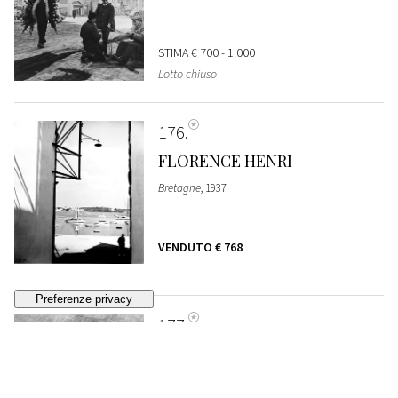
STIMA
€ 700 - 1.000
Lotto chiuso
176
FLORENCE HENRI
Bretagne
, 1937
VENDUTO
€ 768
177
LUCIEN HERVÉ
Enfants dans la barque
, anni 1940