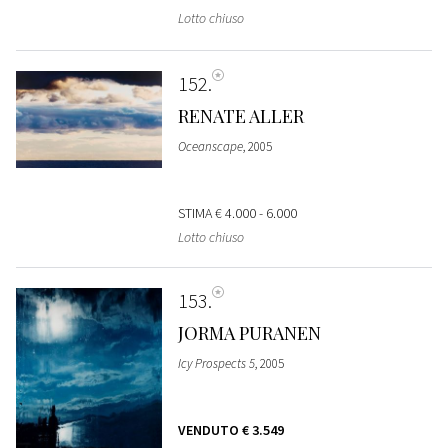
Lotto chiuso
152
RENATE ALLER
Oceanscape
, 2005
STIMA
€ 4.000 - 6.000
Lotto chiuso
153
JORMA PURANEN
Icy Prospects 5
, 2005
VENDUTO
€ 3.549