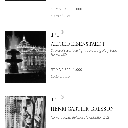
STIMA
€ 700 - 1.000
Lotto chiuso
170
ALFRED EISENSTAEDT
St. Peter's Basilica light up during Holy Year,
Rome
, 1934
STIMA
€ 700 - 1.000
Lotto chiuso
171
HENRI CARTIER-BRESSON
Roma. Piazza del piccolo caballo
, 1952