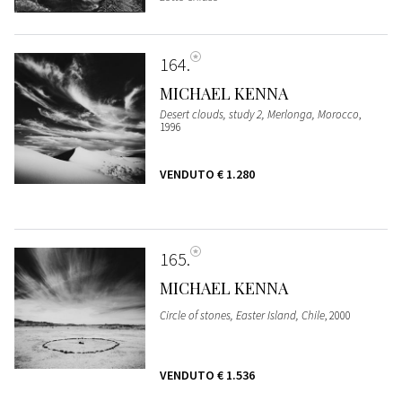
164
MICHAEL KENNA
Desert clouds, study 2, Merlonga, Morocco
,
1996
VENDUTO
€ 1.280
165
MICHAEL KENNA
Circle of stones, Easter Island, Chile
, 2000
VENDUTO
€ 1.536