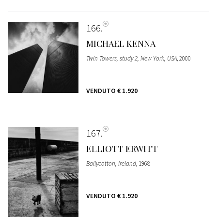
166
MICHAEL KENNA
Twin Towers, study 2, New York, USA
, 2000
VENDUTO
€ 1.920
167
ELLIOTT ERWITT
Ballycotton, Ireland
, 1968
VENDUTO
€ 1.920