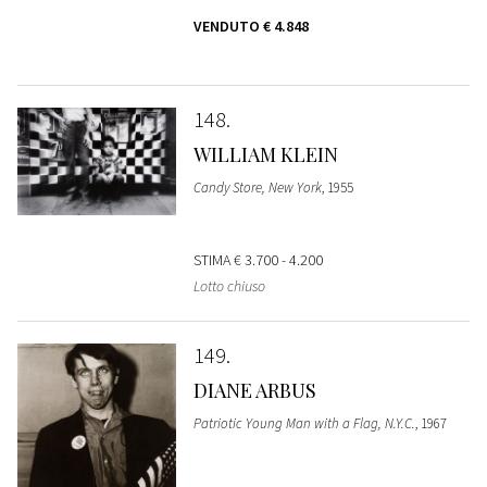
VENDUTO
€ 4.848
148
WILLIAM KLEIN
Candy Store, New York
, 1955
STIMA
€ 3.700 - 4.200
Lotto chiuso
149
DIANE ARBUS
Patriotic Young Man with a Flag, N.Y.C.
, 1967