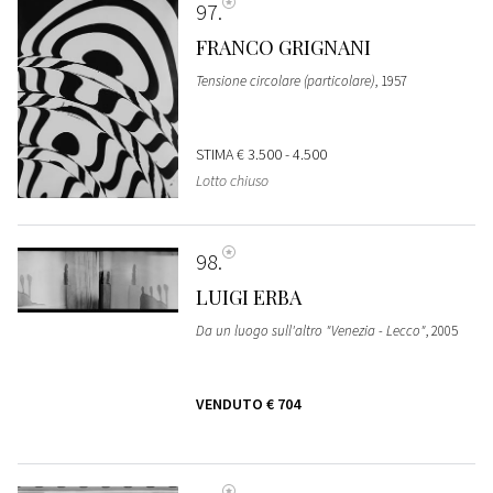
97
FRANCO GRIGNANI
Tensione circolare (particolare)
, 1957
STIMA
€ 3.500 - 4.500
Lotto chiuso
98
LUIGI ERBA
Da un luogo sull'altro "Venezia - Lecco"
, 2005
VENDUTO
€ 704