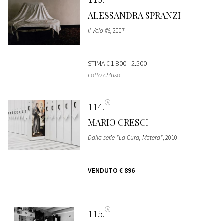
ALESSANDRA SPRANZI
Il Velo #8
, 2007
STIMA
€ 1.800 - 2.500
Lotto chiuso
114
MARIO CRESCI
Dalla serie "La Cura, Matera"
, 2010
VENDUTO
€ 896
115