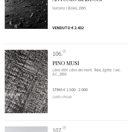
Vulcano I (Eolie)
, 1995
VENDUTO
€ 2.432
106
PINO MUSI
Libro XXIX. Libro dei morti. Tebe, Egitto. I sec.
A.C.
, 2003
STIMA
€ 1.500 - 2.000
Lotto chiuso
107