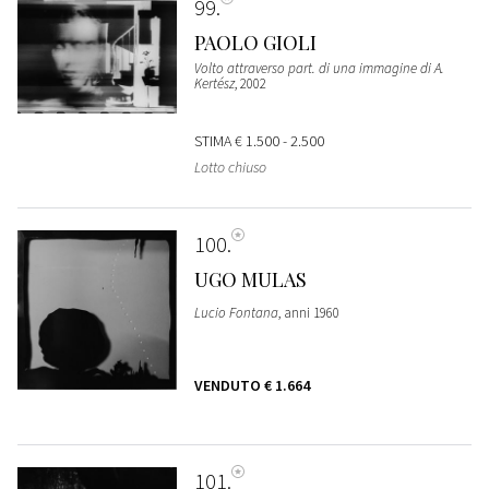
99
PAOLO GIOLI
Volto attraverso part. di una immagine di A.
Kertész
, 2002
STIMA
€ 1.500 - 2.500
Lotto chiuso
100
UGO MULAS
Lucio Fontana
, anni 1960
VENDUTO
€ 1.664
101