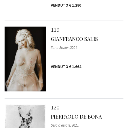
VENDUTO
€ 1.280
119
GIANFRANCO SALIS
Ilona Staller
, 2004
VENDUTO
€ 1.664
120
PIERPAOLO DE BONA
Sera d'estate
, 2021