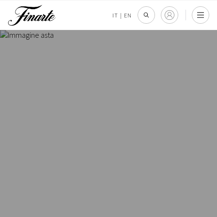
IT
|
EN