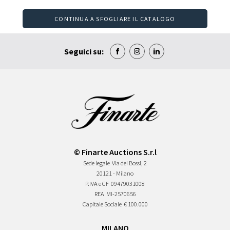
CONTINUA A SFOGLIARE IL CATALOGO
Seguici su:
© Finarte Auctions S.r.l
Sede legale
Via dei Bossi, 2
20121 - Milano
P.IVA e CF
09479031008
REA
MI-2570656
Capitale Sociale
€ 100.000
MILANO