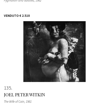
Pygmalion and Galatea
, 1982
VENDUTO
€ 2.510
135
JOEL PETER WITKIN
The Wife of Cain
, 1981