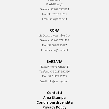
Via dei Bossi, 2
Telefono
+39 02 3363801
Fax
+39 02 28093761
Email
info@finarte.it
ROMA
Via Quattro Novembre, 114
Telefono
+39 06 6791107
Fax
+39 06 69923077
Email
roma@finarte.it
SARZANA
Piazza Vittorio Veneto, 17
Telefono
+39 0187 691376
Fax
+39 0187 692703
Email
info@czernys.com
Contatti
Area Stampa
Condizioni di vendita
Privacy Policy