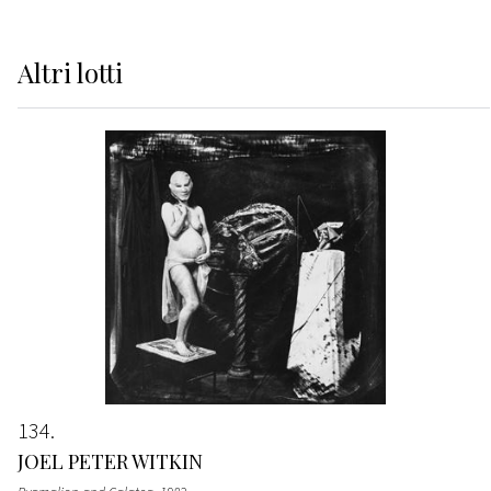
Altri
lotti
134
JOEL PETER WITKIN