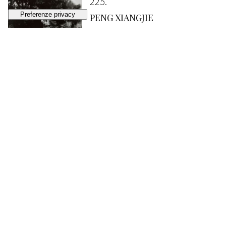
225
PENG XIANGJIE
Kunming, Yunnan
, 2011/2012
STIMA
€ 1.000 - 1.500
Lotto chiuso
226
MILTON GENDEL
Laguna, Isola S. Giorgio, Venezia
, 1950
VENDUTO
€ 1.152
227