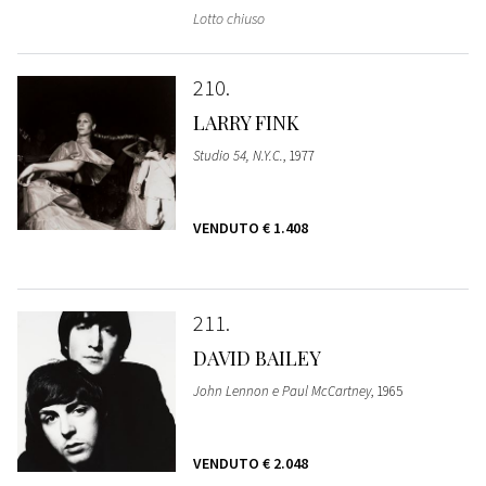
Lotto chiuso
210
LARRY FINK
Studio 54, N.Y.C.
, 1977
VENDUTO
€ 1.408
211
DAVID BAILEY
John Lennon e Paul McCartney
, 1965
VENDUTO
€ 2.048