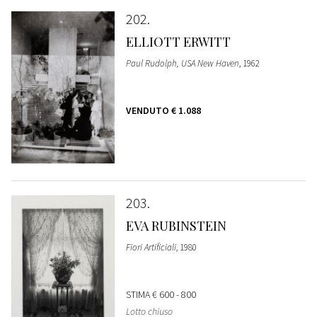
202
ELLIOTT ERWITT
Paul Rudolph, USA New Haven
, 1962
VENDUTO
€ 1.088
203
EVA RUBINSTEIN
Fiori Artificiali
, 1980
STIMA
€ 600 - 800
Lotto chiuso