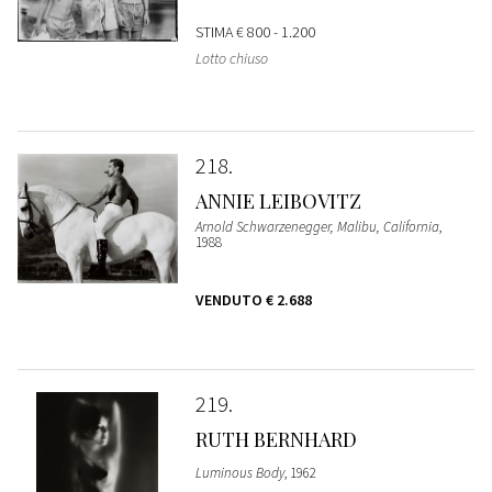
STIMA
€ 800 - 1.200
Lotto chiuso
218
ANNIE LEIBOVITZ
Arnold Schwarzenegger, Malibu, California
,
1988
VENDUTO
€ 2.688
219
RUTH BERNHARD
Luminous Body
, 1962