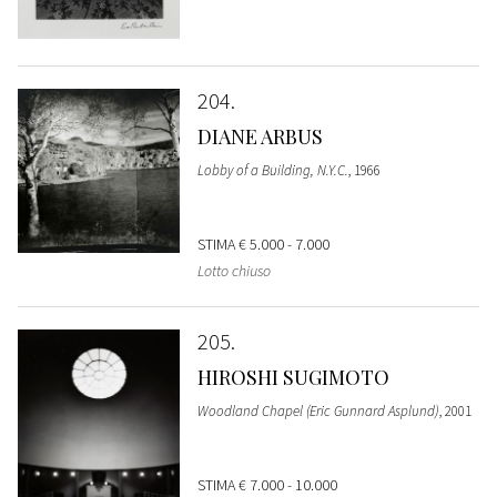
204
DIANE ARBUS
Lobby of a Building, N.Y.C.
, 1966
STIMA
€ 5.000 - 7.000
Lotto chiuso
205
HIROSHI SUGIMOTO
Woodland Chapel (Eric Gunnard Asplund)
, 2001
STIMA
€ 7.000 - 10.000