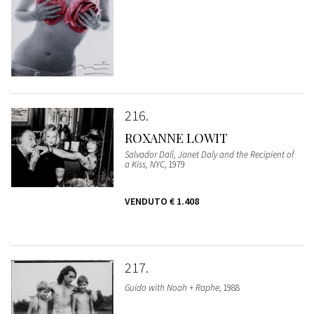
216
ROXANNE LOWIT
Salvador Dalì, Janet Daly and the Recipient of
a Kiss, NYC
, 1979
VENDUTO
€ 1.408
217
Guido with Noah + Raphe
, 1988