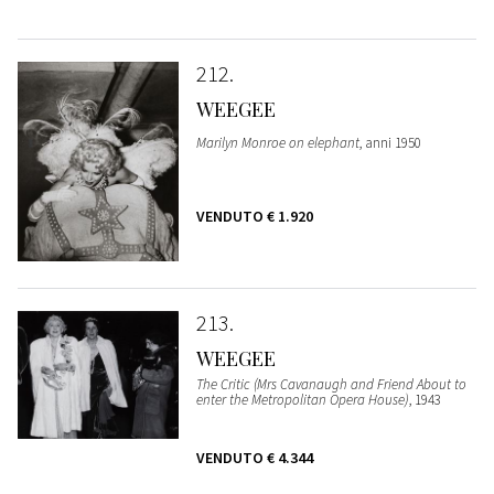
212
WEEGEE
Marilyn Monroe on elephant
, anni 1950
VENDUTO
€ 1.920
213
WEEGEE
The Critic (Mrs Cavanaugh and Friend About to
enter the Metropolitan Opera House)
, 1943
VENDUTO
€ 4.344