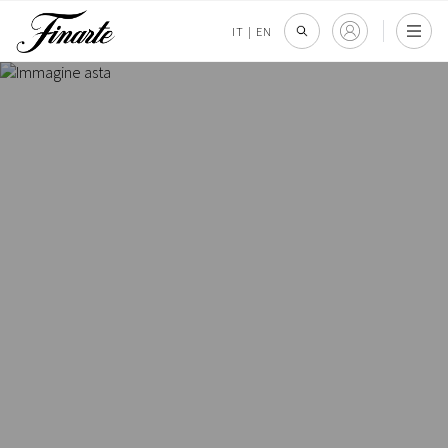
IT
|
EN