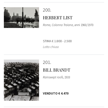
200
HERBERT LIST
Roma, Colonna Traiana
, anni 1960/1970
STIMA
€ 1.800 - 2.500
Lotto chiuso
201
BILL BRANDT
Rainswept roofs
, 1933
VENDUTO
€ 4.470