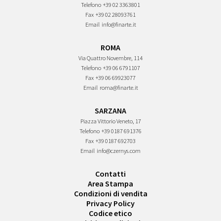
Telefono
+39 02 3363801
Fax
+39 02 28093761
Email
info@finarte.it
ROMA
Via Quattro Novembre, 114
Telefono
+39 06 6791107
Fax
+39 06 69923077
Email
roma@finarte.it
SARZANA
Piazza Vittorio Veneto, 17
Telefono
+39 0187 691376
Fax
+39 0187 692703
Email
info@czernys.com
Contatti
Area Stampa
Condizioni di vendita
Privacy Policy
Codice etico