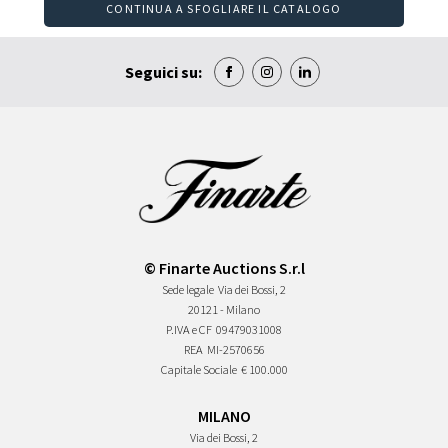
CONTINUA A SFOGLIARE IL CATALOGO
Seguici su:
© Finarte Auctions S.r.l
Sede legale
Via dei Bossi, 2
20121 - Milano
P.IVA e CF
09479031008
REA
MI-2570656
Capitale Sociale
€ 100.000
MILANO
Via dei Bossi, 2