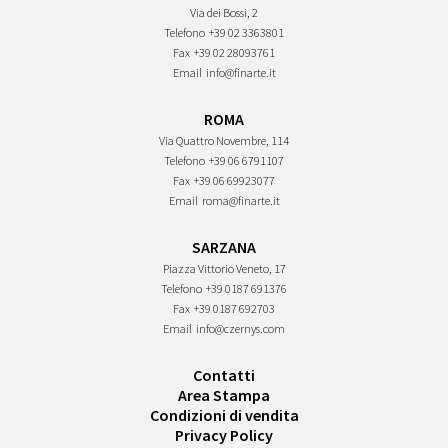
Via dei Bossi, 2
Telefono
+39 02 3363801
Fax
+39 02 28093761
Email
info@finarte.it
ROMA
Via Quattro Novembre, 114
Telefono
+39 06 6791107
Fax
+39 06 69923077
Email
roma@finarte.it
SARZANA
Piazza Vittorio Veneto, 17
Telefono
+39 0187 691376
Fax
+39 0187 692703
Email
info@czernys.com
Contatti
Area Stampa
Condizioni di vendita
Privacy Policy