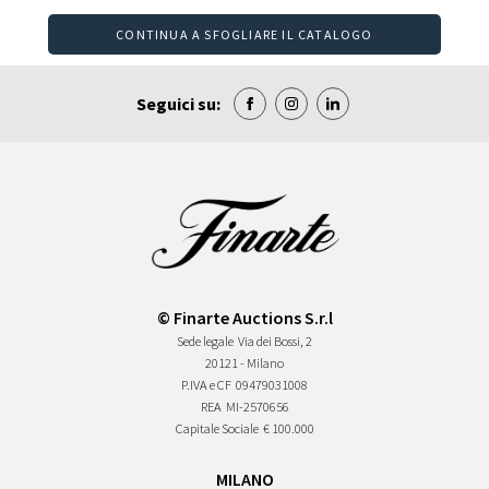
CONTINUA A SFOGLIARE IL CATALOGO
Seguici su:
© Finarte Auctions S.r.l
Sede legale
Via dei Bossi, 2
20121 - Milano
P.IVA e CF
09479031008
REA
MI-2570656
Capitale Sociale
€ 100.000
MILANO