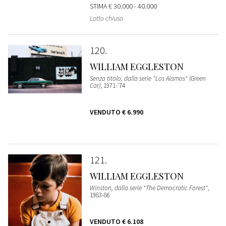
STIMA
€ 30.000 - 40.000
Lotto chiuso
120
WILLIAM EGGLESTON
Senza titolo, dalla serie "Los Alamos" (Green
Car)
, 1971-'74
VENDUTO
€ 6.990
121
WILLIAM EGGLESTON
Winston, dalla serie "The Democratic Forest"
,
1983-86
VENDUTO
€ 6.108