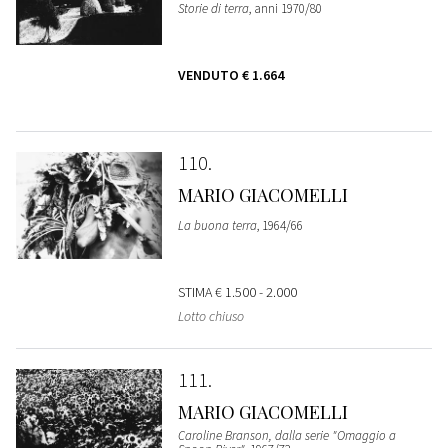
Storie di terra
, anni 1970/80
VENDUTO
€ 1.664
110
MARIO GIACOMELLI
La buona terra
, 1964/66
STIMA
€ 1.500 - 2.000
Lotto chiuso
111
MARIO GIACOMELLI
Caroline Branson, dalla serie "Omaggio a