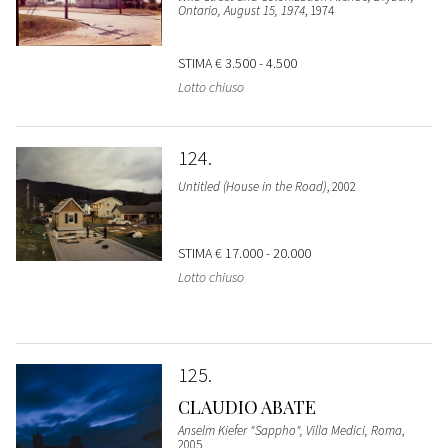
Ontario, August 15, 1974
, 1974
STIMA
€ 3.500 - 4.500
Lotto chiuso
124
Untitled (House in the Road)
, 2002
STIMA
€ 17.000 - 20.000
Lotto chiuso
125
CLAUDIO ABATE
Anselm Kiefer "Sappho", Villa Medici, Roma
,
2005