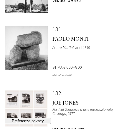
VENDUTO
€ 960
131
PAOLO MONTI
Arturo Martini
, anni 1970
STIMA
€ 600 - 800
Lotto chiuso
132
JOE JONES
Festival Tendenze d'arte Internazionale,
Cavriago
, 1977
VENDUTO
€ 1.280