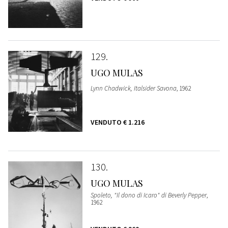
129
UGO MULAS
Lynn Chadwick, Italsider Savona
, 1962
VENDUTO
€ 1.216
130
UGO MULAS
Spoleto, "Il dono di Icaro" di Beverly Pepper
,
1962