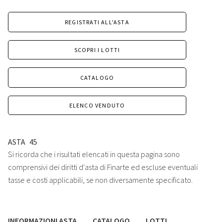
REGISTRATI ALL'ASTA
SCOPRI I LOTTI
CATALOGO
ELENCO VENDUTO
ASTA
45
Si ricorda che i risultati elencati in questa pagina sono
comprensivi dei diritti d'asta di Finarte ed escluse eventuali
tasse e costi applicabili, se non diversamente specificato.
INFORMAZIONI ASTA
CATALOGO
LOTTI