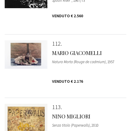
Spoon River"
, 1967/73
VENDUTO
€ 2.560
112
MARIO GIACOMELLI
Natura Morta (Rouge de cadmium)
, 1957
VENDUTO
€ 2.176
113
NINO MIGLIORI
Senza titolo (Paperwalls)
, 2010