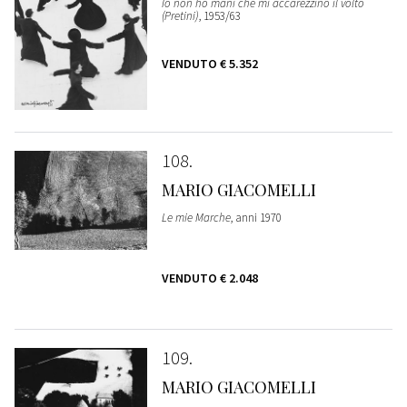
Io non ho mani che mi accarezzino il volto
(Pretini)
, 1953/63
VENDUTO
€ 5.352
108
MARIO GIACOMELLI
Le mie Marche
, anni 1970
VENDUTO
€ 2.048
109
MARIO GIACOMELLI