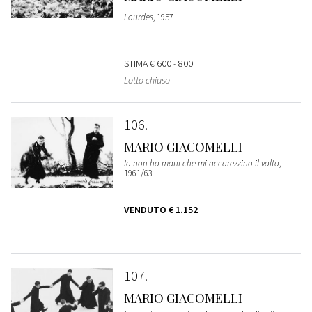
Lourdes
, 1957
STIMA
€ 600 - 800
Lotto chiuso
106
MARIO GIACOMELLI
Io non ho mani che mi accarezzino il volto
,
1961/63
VENDUTO
€ 1.152
107
MARIO GIACOMELLI