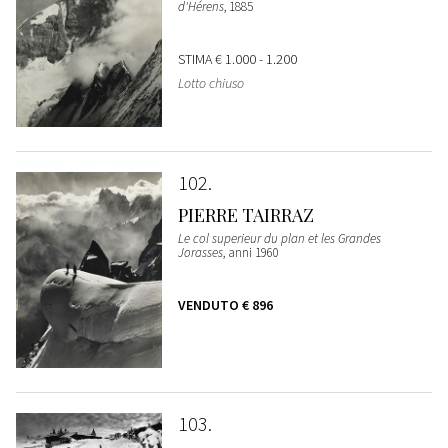
d'Hérens
, 1885
STIMA
€ 1.000 - 1.200
Lotto chiuso
102
PIERRE TAIRRAZ
Le col superieur du plan et les Grandes
Jorasses
, anni 1960
VENDUTO
€ 896
103