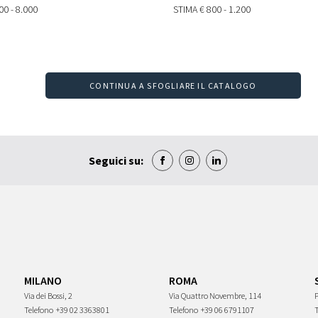
00 - 8.000
STIMA
€ 800 - 1.200
CONTINUA A SFOGLIARE IL CATALOGO
Seguici su:
MILANO
ROMA
Via dei Bossi, 2
Via Quattro Novembre, 114
P
Telefono
+39 02 3363801
Telefono
+39 06 6791107