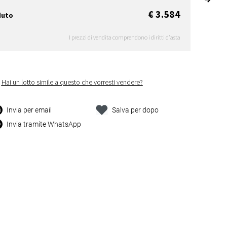
€ 3.584
duto
I prezzi di vendita comprendono i diritti d'asta
Hai un lotto simile a questo che vorresti vendere?
Invia per email
Salva per dopo
Invia tramite WhatsApp