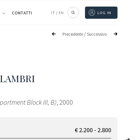
I
CONTATTI
IT
|
EN
LOG IN
/
Precedente
Successivo
 LAMBRI
partment Block III, B)
, 2000
€ 2.200 - 2.800