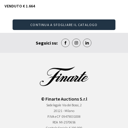
VENDUTO
€ 1.664
CONTINUA A SFOGLIARE IL CATALOGO
Seguici su:
© Finarte Auctions S.r.l
Sede legale
Via dei Bossi, 2
20121 - Milano
P.IVA e CF
09479031008
REA
MI-2570656
Capitale Sociale
€ 100.000