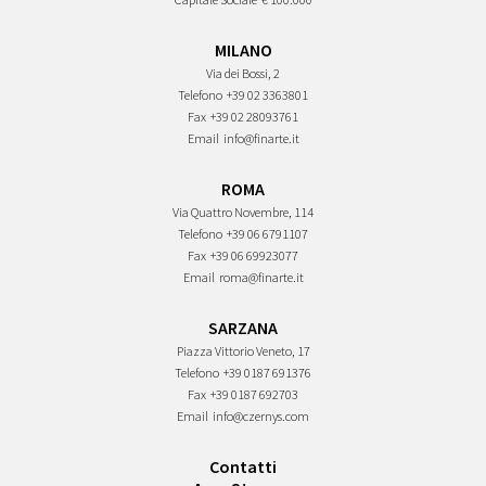
MILANO
Via dei Bossi, 2
Telefono
+39 02 3363801
Fax
+39 02 28093761
Email
info@finarte.it
ROMA
Via Quattro Novembre, 114
Telefono
+39 06 6791107
Fax
+39 06 69923077
Email
roma@finarte.it
SARZANA
Piazza Vittorio Veneto, 17
Telefono
+39 0187 691376
Fax
+39 0187 692703
Email
info@czernys.com
Contatti