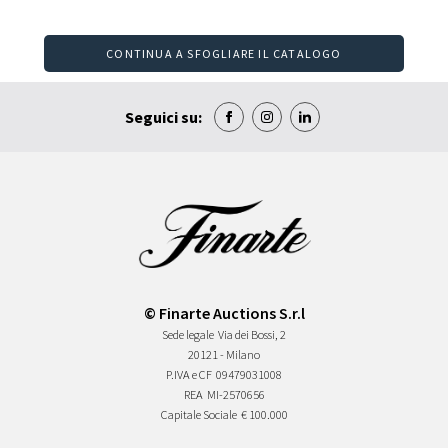
CONTINUA A SFOGLIARE IL CATALOGO
Seguici su:
© Finarte Auctions S.r.l
Sede legale
Via dei Bossi, 2
20121 - Milano
P.IVA e CF
09479031008
REA
MI-2570656
Capitale Sociale
€ 100.000