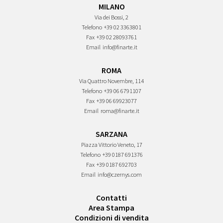
MILANO
Via dei Bossi, 2
Telefono
+39 02 3363801
Fax
+39 02 28093761
Email
info@finarte.it
ROMA
Via Quattro Novembre, 114
Telefono
+39 06 6791107
Fax
+39 06 69923077
Email
roma@finarte.it
SARZANA
Piazza Vittorio Veneto, 17
Telefono
+39 0187 691376
Fax
+39 0187 692703
Email
info@czernys.com
Contatti
Area Stampa
Condizioni di vendita