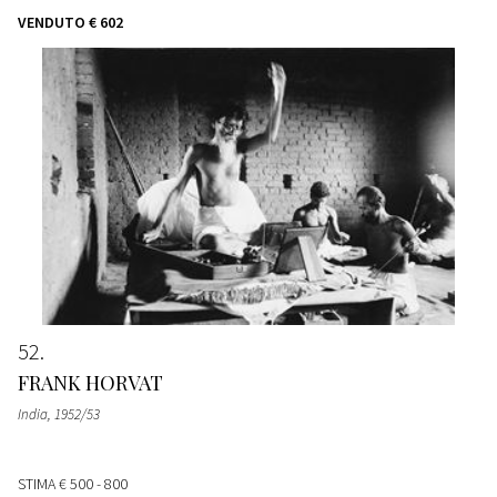
VENDUTO
€ 602
52
FRANK HORVAT
India
, 1952/53
STIMA
€ 500 - 800