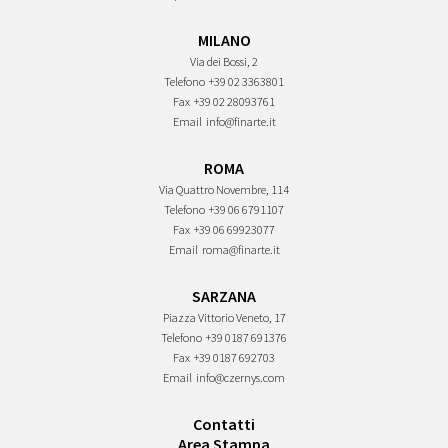
MILANO
Via dei Bossi, 2
Telefono
+39 02 3363801
Fax
+39 02 28093761
Email
info@finarte.it
ROMA
Via Quattro Novembre, 114
Telefono
+39 06 6791107
Fax
+39 06 69923077
Email
roma@finarte.it
SARZANA
Piazza Vittorio Veneto, 17
Telefono
+39 0187 691376
Fax
+39 0187 692703
Email
info@czernys.com
Contatti
Area Stampa