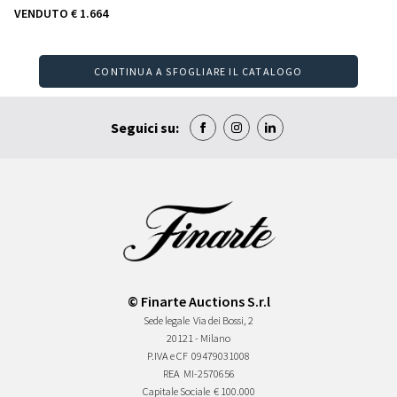
VENDUTO
€ 1.664
CONTINUA A SFOGLIARE IL CATALOGO
Seguici su:
© Finarte Auctions S.r.l
Sede legale
Via dei Bossi, 2
20121 - Milano
P.IVA e CF
09479031008
REA
MI-2570656
Capitale Sociale
€ 100.000