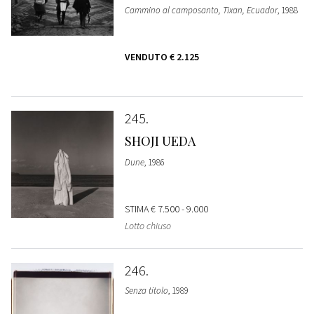
Cammino al camposanto, Tixan, Ecuador
, 1988
VENDUTO
€ 2.125
245
SHOJI UEDA
Dune
, 1986
STIMA
€ 7.500 - 9.000
Lotto chiuso
246
Senza titolo
, 1989