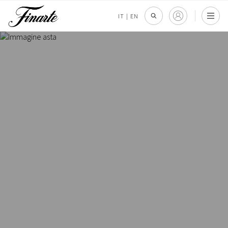
IT
|
EN