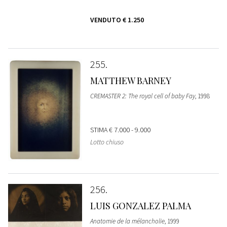
VENDUTO
€ 1.250
255
MATTHEW BARNEY
CREMASTER 2: The royal cell of baby Fay
, 1998
STIMA
€ 7.000 - 9.000
Lotto chiuso
256
LUIS GONZALEZ PALMA
Anatomie de la mélancholie
, 1999