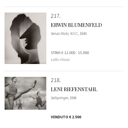
217
ERWIN BLUMENFELD
Senza titolo, N.Y.C.
, 1945
STIMA
€ 12.000 - 15.000
Lotto chiuso
218
LENI RIEFENSTAHL
Seilspringer
, 1936
VENDUTO
€ 2.500