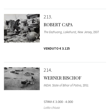
213
ROBERT CAPA
The Eezhuang, Lakehurst, New Jersey
, 1937
VENDUTO
€ 3.125
214
WERNER BISCHOF
INDIA. State of Bihar of Patna
, 1951
STIMA
€ 3.000 - 4.000
Lotto chiuso