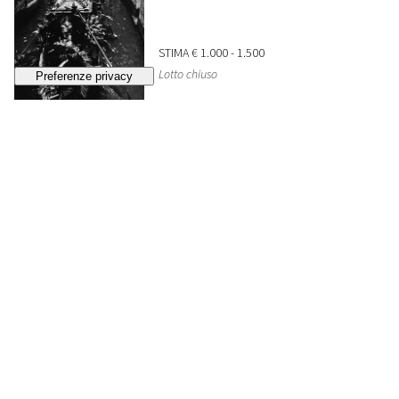
STIMA
€ 1.000 - 1.500
Lotto chiuso
225
GIANNI BERENGO GARDIN
In motonave per il lido
, anni 1960
STIMA
€ 1.000 - 1.500
Lotto chiuso
226
WEEGEE