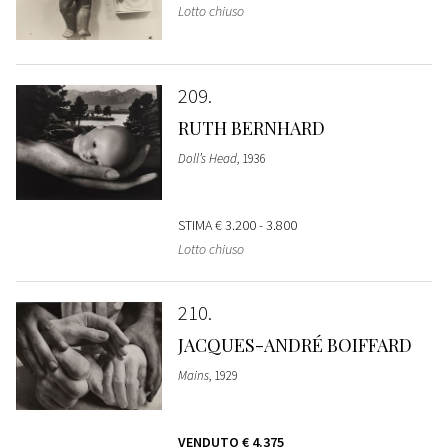
Lotto chiuso
209
RUTH BERNHARD
Doll’s Head
, 1936
STIMA
€ 3.200 - 3.800
Lotto chiuso
210
JACQUES-ANDRÉ BOIFFARD
Mains
, 1929
VENDUTO
€ 4.375