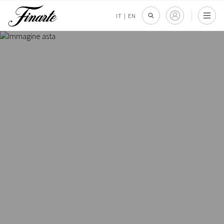
IT
|
EN