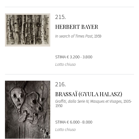
215
HERBERT BAYER
In search of Times Past
, 1959
STIMA
€ 3.200 - 3.800
Lotto chiuso
216
BRASSAÏ (GYULA HALASZ)
Graffiti, dalla Serie IV, Masques et Visages
, 1935-
1950
STIMA
€ 6.000 - 8.000
Lotto chiuso