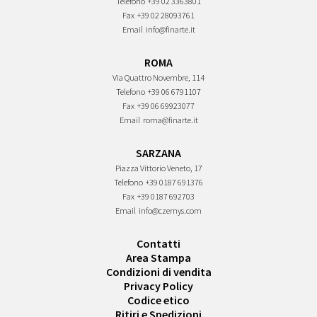
Telefono
+39 02 3363801
Fax
+39 02 28093761
Email
info@finarte.it
ROMA
Via Quattro Novembre, 114
Telefono
+39 06 6791107
Fax
+39 06 69923077
Email
roma@finarte.it
SARZANA
Piazza Vittorio Veneto, 17
Telefono
+39 0187 691376
Fax
+39 0187 692703
Email
info@czernys.com
Contatti
Area Stampa
Condizioni di vendita
Privacy Policy
Codice etico
Ritiri e Spedizioni