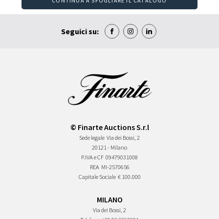
CONTINUA A SFOGLIARE IL CATALOGO
Seguici su:
© Finarte Auctions S.r.l
Sede legale
Via dei Bossi, 2
20121 - Milano
P.IVA e CF
09479031008
REA
MI-2570656
Capitale Sociale
€ 100.000
MILANO
Via dei Bossi, 2