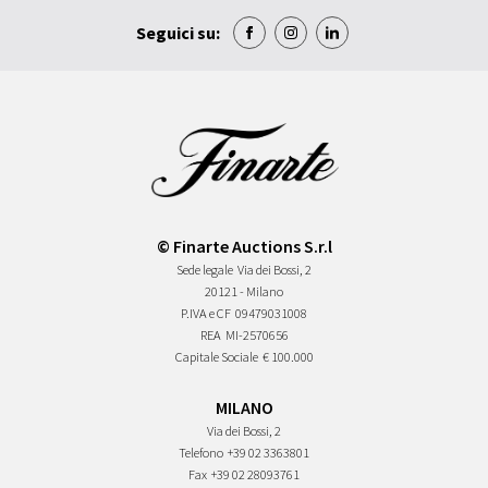
Seguici su:
© Finarte Auctions S.r.l
Sede legale
Via dei Bossi, 2
20121 - Milano
P.IVA e CF
09479031008
REA
MI-2570656
Capitale Sociale
€ 100.000
MILANO
Via dei Bossi, 2
Telefono
+39 02 3363801
Fax
+39 02 28093761