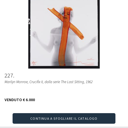
227
Marilyn Monroe, Crucifix II, dalla serie The Last Sitting
, 1962
VENDUTO
€ 6.000
CONTINUA A SFOGLIARE IL CATALOGO