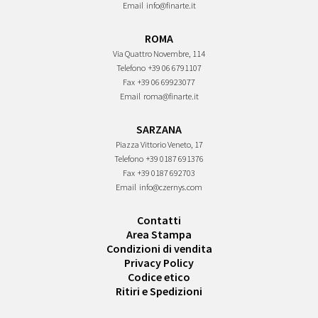
Email
info@finarte.it
ROMA
Via Quattro Novembre, 114
Telefono
+39 06 6791107
Fax
+39 06 69923077
Email
roma@finarte.it
SARZANA
Piazza Vittorio Veneto, 17
Telefono
+39 0187 691376
Fax
+39 0187 692703
Email
info@czernys.com
Contatti
Area Stampa
Condizioni di vendita
Privacy Policy
Codice etico
Ritiri e Spedizioni