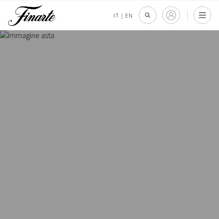
IT
|
EN