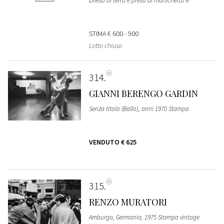
Difesa di terra e presa di manichetto e
STIMA
€ 600 - 900
Lotto chiuso
314
GIANNI BERENGO GARDIN
Senza titolo (Ballo), anni 1970 Stampa
VENDUTO
€ 625
315
RENZO MURATORI
Amburgo, Germania, 1975 Stampa vintage