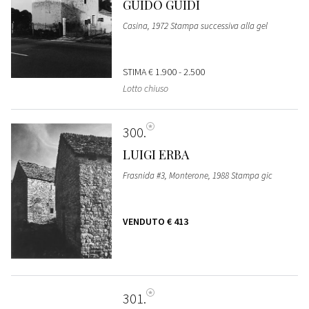
GUIDO GUIDI
Casina, 1972 Stampa successiva alla gel
STIMA
€ 1.900 - 2.500
Lotto chiuso
300
LUIGI ERBA
Frasnida #3, Monterone, 1988 Stampa gic
VENDUTO
€ 413
301