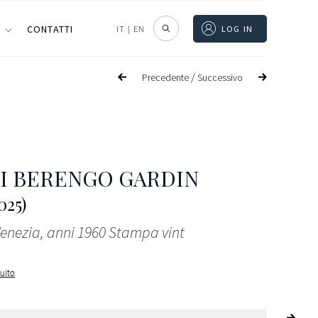
I
CONTATTI
IT
|
EN
LOG IN
/
Precedente
Successivo
I BERENGO GARDIN
025)
enezia, anni 1960 Stampa vint
guito