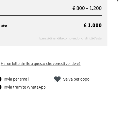
€ 800 - 1.200
€ 1.000
duto
I prezzi di vendita comprendono i diritti d'asta
Hai un lotto simile a questo che vorresti vendere?
Invia per email
Salva per dopo
Invia tramite WhatsApp