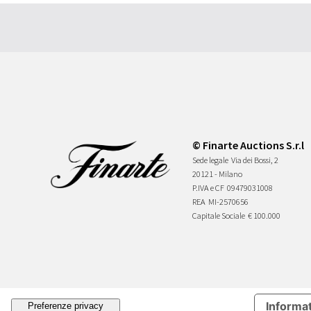
© Finarte Auctions S.r.l
Sede legale
Via dei Bossi, 2
20121 - Milano
P.IVA e CF
09479031008
REA
MI-2570656
Capitale Sociale
€ 100.000
Informat