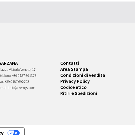
SARZANA
Contatti
Area Stampa
iazza Vittorio Veneto, 17
Condizioni di vendita
Telefono
+39 0187 691376
Privacy Policy
Fax
+39 0187 692703
Codice etico
Email
info@czernys.com
Ritiri e Spedizioni
cy