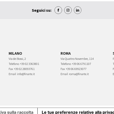
Seguici su:
MILANO
ROMA
Via dei Bossi, 2
Via Quattro Novembre, 114
P
Telefono
+39 02 3363801
Telefono
+39 06 6791107
Fax
+39 02 28093761
Fax
+39 06 69923077
Email
info@finarte.it
Email
roma@finarte.it
iva sulla raccolta
Le tue preferenze relative alla priva