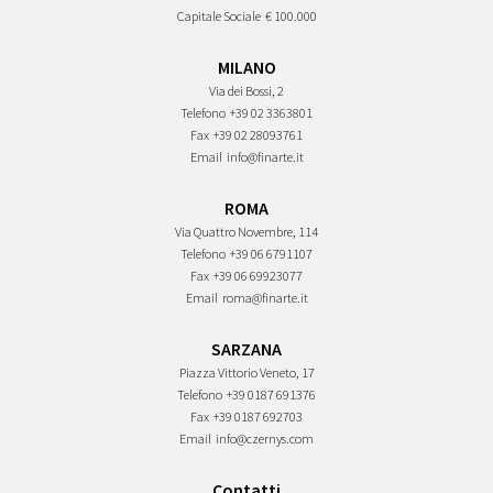
Capitale Sociale
€ 100.000
MILANO
Via dei Bossi, 2
Telefono
+39 02 3363801
Fax
+39 02 28093761
Email
info@finarte.it
ROMA
Via Quattro Novembre, 114
Telefono
+39 06 6791107
Fax
+39 06 69923077
Email
roma@finarte.it
SARZANA
Piazza Vittorio Veneto, 17
Telefono
+39 0187 691376
Fax
+39 0187 692703
Email
info@czernys.com
Contatti