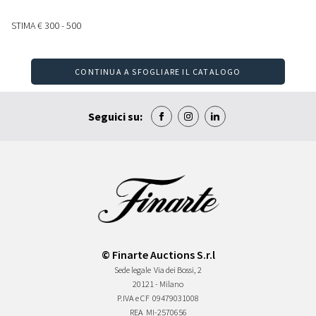
STIMA
€ 300 - 500
CONTINUA A SFOGLIARE IL CATALOGO
Seguici su:
© Finarte Auctions S.r.l
Sede legale
Via dei Bossi, 2
20121 - Milano
P.IVA e CF
09479031008
REA
MI-2570656