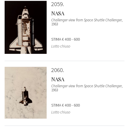
2059
NASA
Challenger view from Space Shuttle Challenger
,
1983
STIMA
€ 400 - 600
Lotto chiuso
2060
NASA
Challenger view from Space Shuttle Challenger
,
1983
STIMA
€ 400 - 600
Lotto chiuso