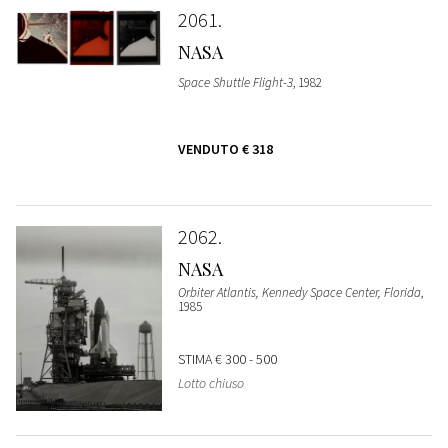
2061
NASA
Space Shuttle Flight-3
, 1982
VENDUTO
€ 318
2062
NASA
Orbiter Atlantis, Kennedy Space Center, Florida
,
1985
STIMA
€ 300 - 500
Lotto chiuso