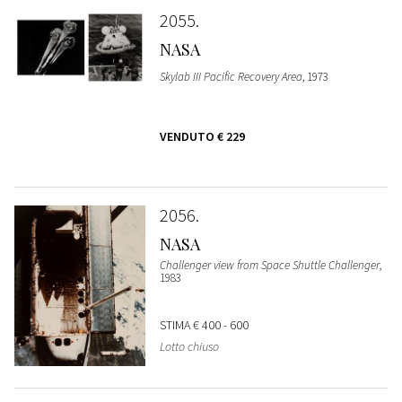
2055
NASA
Skylab III Pacific Recovery Area
, 1973
VENDUTO
€ 229
2056
NASA
Challenger view from Space Shuttle Challenger
,
1983
STIMA
€ 400 - 600
Lotto chiuso