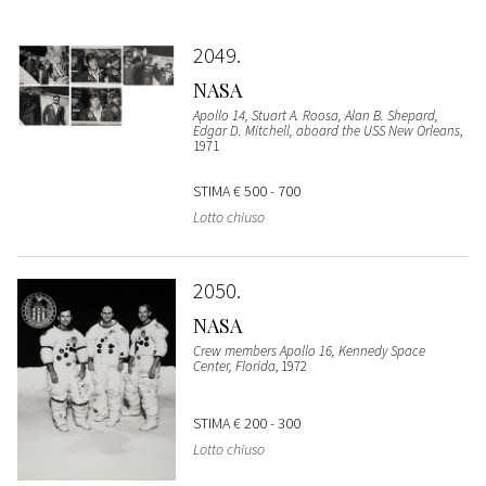
2049
NASA
Apollo 14, Stuart A. Roosa, Alan B. Shepard,
Edgar D. Mitchell, aboard the USS New Orleans
,
1971
STIMA
€ 500 - 700
Lotto chiuso
2050
NASA
Crew members Apollo 16, Kennedy Space
Center, Florida
, 1972
STIMA
€ 200 - 300
Lotto chiuso