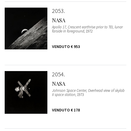
2053
NASA
Apollo 17, Crescent earthrise prior to TEI, lunar
farside in foreground
, 1972
VENDUTO
€ 953
2054
NASA
Johnson Space Center, Overhead view of skylab
II space station
, 1973
VENDUTO
€ 178