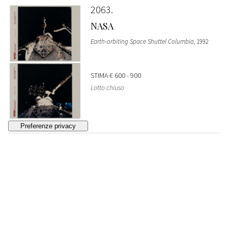
2063
NASA
Earth-orbiting Space Shuttel Columbia
, 1992
STIMA
€ 600 - 900
Lotto chiuso
2064
NASA
Earth view, Central Saudi Arabia
, 1992
VENDUTO
€ 330