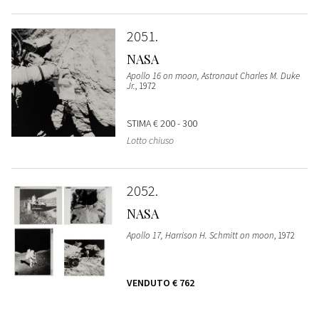
2051
NASA
Apollo 16 on moon, Astronaut Charles M. Duke
Jr.
, 1972
STIMA
€ 200 - 300
Lotto chiuso
2052
NASA
Apollo 17, Harrison H. Schmitt on moon
, 1972
VENDUTO
€ 762