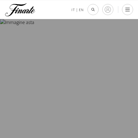
IT
|
EN