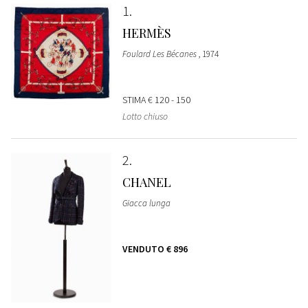
1
HERMÈS
Foulard Les Bécanes
, 1974
STIMA
€ 120 - 150
Lotto chiuso
2
CHANEL
Giacca lunga
VENDUTO
€ 896