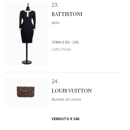
23
BATTISTONI
Abito
STIMA
€ 80 - 100
Lotto chiuso
24
LOUIS VUITTON
Borsetta da cintura
VENDUTO
€ 166