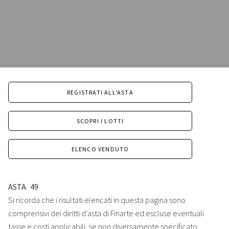
REGISTRATI ALL'ASTA
SCOPRI I LOTTI
ELENCO VENDUTO
ASTA
49
Si ricorda che i risultati elencati in questa pagina sono
comprensivi dei diritti d'asta di Finarte ed escluse eventuali
tasse e costi applicabili, se non diversamente specificato.