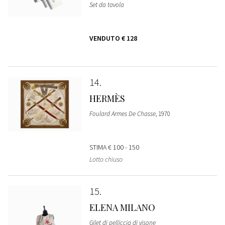
Set da tavola
VENDUTO
€ 128
14
HERMÈS
Foulard Armes De Chasse
, 1970
STIMA
€ 100 - 150
Lotto chiuso
15
ELENA MILANO
Gilet di pelliccia di visone