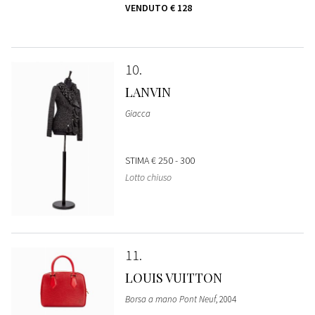
VENDUTO
€ 128
10
LANVIN
Giacca
STIMA
€ 250 - 300
Lotto chiuso
11
LOUIS VUITTON
Borsa a mano Pont Neuf
, 2004