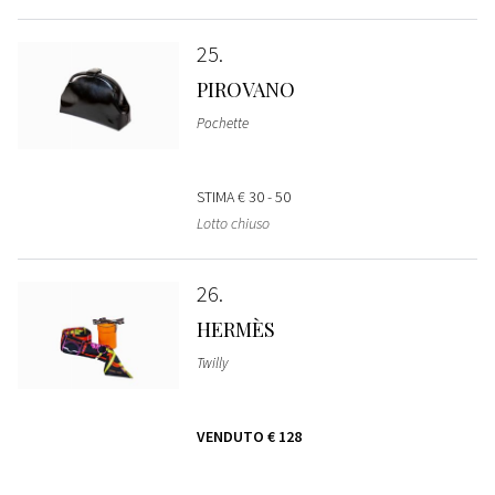
25
PIROVANO
Pochette
STIMA
€ 30 - 50
Lotto chiuso
26
HERMÈS
Twilly
VENDUTO
€ 128