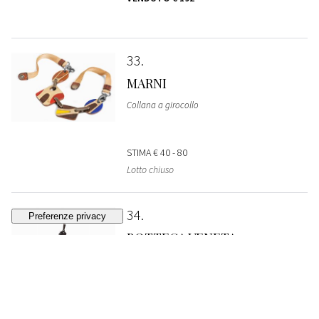
33
MARNI
Collana a girocollo
STIMA
€ 40 - 80
Lotto chiuso
34
BOTTEGA VENETA
Vestito plissettato
VENDUTO
€ 256