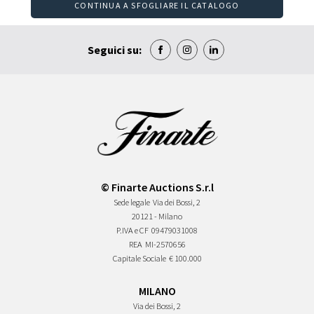
CONTINUA A SFOGLIARE IL CATALOGO
Seguici su:
© Finarte Auctions S.r.l
Sede legale
Via dei Bossi, 2
20121 - Milano
P.IVA e CF
09479031008
REA
MI-2570656
Capitale Sociale
€ 100.000
MILANO
Via dei Bossi, 2