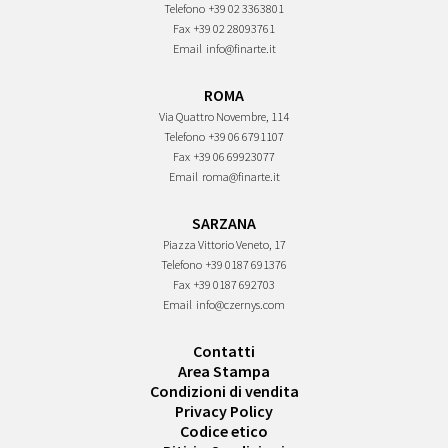
Telefono
+39 02 3363801
Fax
+39 02 28093761
Email
info@finarte.it
ROMA
Via Quattro Novembre, 114
Telefono
+39 06 6791107
Fax
+39 06 69923077
Email
roma@finarte.it
SARZANA
Piazza Vittorio Veneto, 17
Telefono
+39 0187 691376
Fax
+39 0187 692703
Email
info@czernys.com
Contatti
Area Stampa
Condizioni di vendita
Privacy Policy
Codice etico