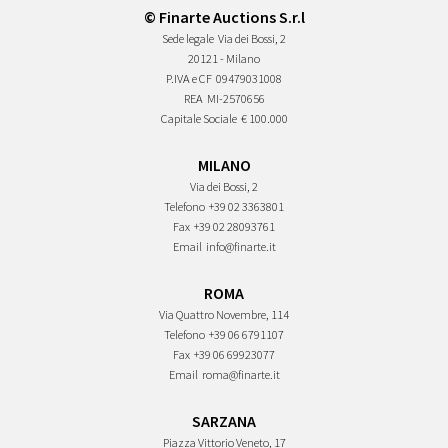
© Finarte Auctions S.r.l
Sede legale
Via dei Bossi, 2
20121 - Milano
P.IVA e CF
09479031008
REA
MI-2570656
Capitale Sociale
€ 100.000
MILANO
Via dei Bossi, 2
Telefono
+39 02 3363801
Fax
+39 02 28093761
Email
info@finarte.it
ROMA
Via Quattro Novembre, 114
Telefono
+39 06 6791107
Fax
+39 06 69923077
Email
roma@finarte.it
SARZANA
Piazza Vittorio Veneto, 17