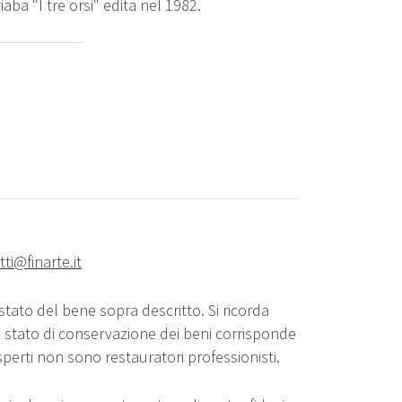
iaba "I tre orsi" edita nel 1982.
ti@finarte.it
stato del bene sopra descritto. Si ricorda
o stato di conservazione dei beni corrisponde
sperti non sono restauratori professionisti.