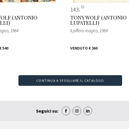
143
OLF (ANTONIO
TONY WOLF (ANTONIO
LLI)
LUPATELLI)
magico
, 1964
Il piffero magico
, 1964
€ 540
VENDUTO
€ 360
CONTINUA A SFOGLIARE IL CATALOGO
Seguici su: