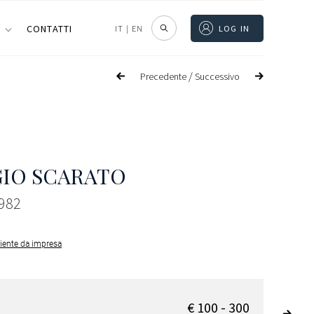
I
CONTATTI
IT
|
EN
LOG IN
/
Precedente
Successivo
IO SCARATO
1982
iente da impresa
€ 100 - 300