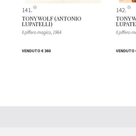
141
142
TONY WOLF (ANTONIO
TONY W
LUPATELLI)
LUPATE
Il piffero magico
, 1964
Il piffero 
VENDUTO
€ 360
VENDUTO