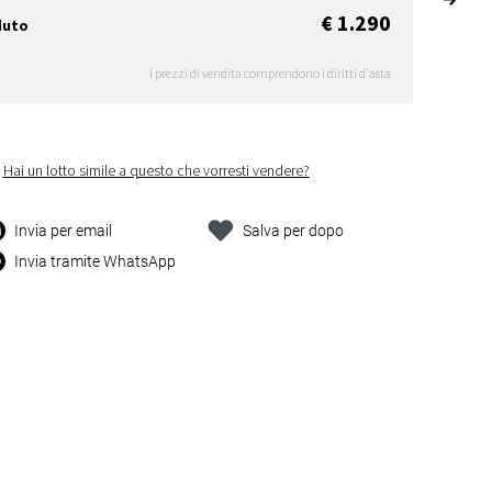
€ 1.290
duto
I prezzi di vendita comprendono i diritti d'asta
Hai un lotto simile a questo che vorresti vendere?
Invia per email
Salva per dopo
Invia tramite WhatsApp