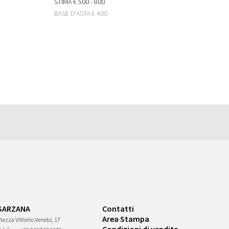
STIMA
€ 500 - 800
BASE D'ASTA
€ 400
SARZANA
Contatti
Area Stampa
iazza Vittorio Veneto, 17