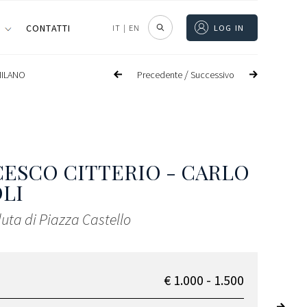
I
CONTATTI
IT
|
EN
LOG IN
/
Precedente
Successivo
ILANO
ESCO CITTERIO - CARLO
LI
duta di Piazza Castello
€ 1.000 - 1.500