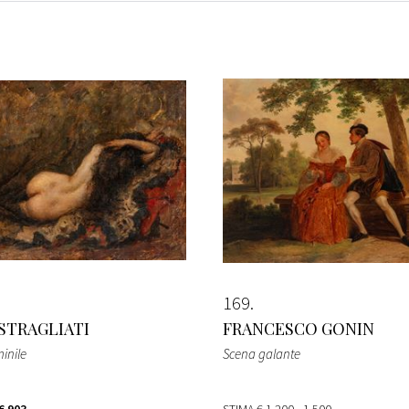
169
STRAGLIATI
FRANCESCO GONIN
inile
Scena galante
€ 903
STIMA
€ 1.200 - 1.500