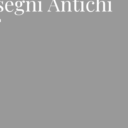
segni Antichi
a