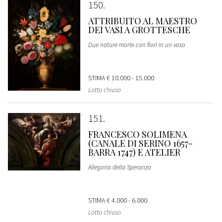
150
ATTRIBUITO AL MAESTRO
DEI VASI A GROTTESCHE
Due nature morte con fiori in un vaso
STIMA
€ 10.000 - 15.000
Lotto chiuso
151
FRANCESCO SOLIMENA
(CANALE DI SERINO 1657-
BARRA 1747) E ATELIER
Allegoria della Speranza
STIMA
€ 4.000 - 6.000
Lotto chiuso