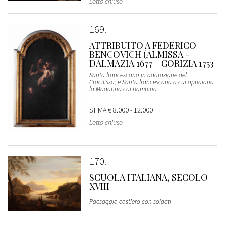
Lotto chiuso
169
ATTRIBUITO A FEDERICO
BENCOVICH (ALMISSA -
DALMAZIA 1677 – GORIZIA 1753
Santo francescano in adorazione del
Crocifisso; e Santo francescano a cui appaiono
la Madonna col Bambino
STIMA
€ 8.000 - 12.000
Lotto chiuso
170
SCUOLA ITALIANA, SECOLO
XVIII
Paesaggio costiero con soldati