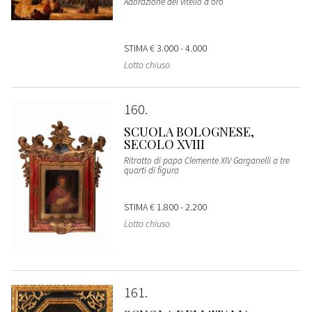
Adorazione del vitello d'oro
STIMA
€ 3.000 - 4.000
Lotto chiuso
160
SCUOLA BOLOGNESE,
SECOLO XVIII
Ritratto di papa Clemente XIV Garganelli a tre
quarti di figura
STIMA
€ 1.800 - 2.200
Lotto chiuso
161