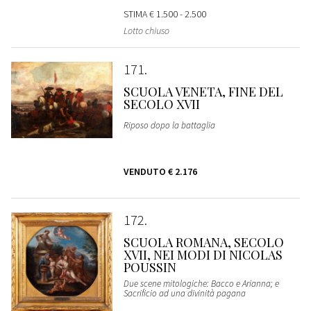
STIMA
€ 1.500 - 2.500
Lotto chiuso
171
SCUOLA VENETA, FINE DEL
SECOLO XVII
Riposo dopo la battaglia
VENDUTO
€ 2.176
172
SCUOLA ROMANA, SECOLO
XVII, NEI MODI DI NICOLAS
POUSSIN
Due scene mitologiche: Bacco e Arianna; e
Sacrificio ad una divinità pagana