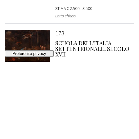
STIMA
€ 2.500 - 3.500
Lotto chiuso
173
SCUOLA DELL'ITALIA
SETTENTRIONALE, SECOLO
XVII
Adorazione notturna dei pastori
VENDUTO
€ 2.560
174
SCUOLA ROMANA, SECONDA
METÀ DEL SECOLO XVII
Sacra Famiglia con San Giovannino in un
paesaggio