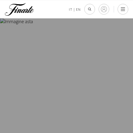
IT
|
EN