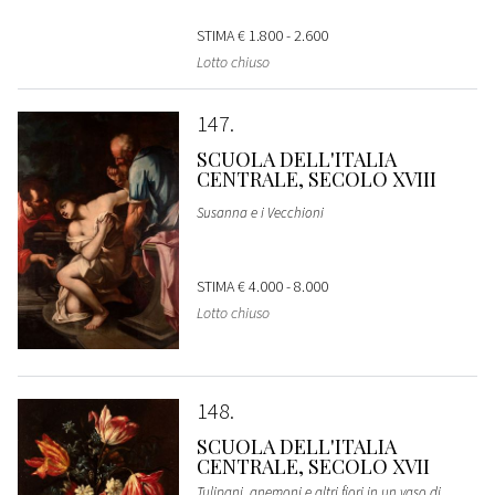
STIMA
€ 1.800 - 2.600
Lotto chiuso
147
SCUOLA DELL'ITALIA
CENTRALE, SECOLO XVIII
Susanna e i Vecchioni
STIMA
€ 4.000 - 8.000
Lotto chiuso
148
SCUOLA DELL'ITALIA
CENTRALE, SECOLO XVII
Tulipani, anemoni e altri fiori in un vaso di