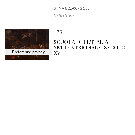
STIMA
€ 2.500 - 3.500
Lotto chiuso
173
SCUOLA DELL'ITALIA
SETTENTRIONALE, SECOLO
XVII
Adorazione notturna dei pastori
VENDUTO
€ 2.560
174
SCUOLA ROMANA, SECONDA
METÀ DEL SECOLO XVII
Sacra Famiglia con San Giovannino in un
paesaggio