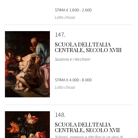
STIMA
€ 1.800 - 2.600
Lotto chiuso
147
SCUOLA DELL'ITALIA
CENTRALE, SECOLO XVIII
Susanna e i Vecchioni
STIMA
€ 4.000 - 8.000
Lotto chiuso
148
SCUOLA DELL'ITALIA
CENTRALE, SECOLO XVII
Tulipani, anemoni e altri fiori in un vaso di