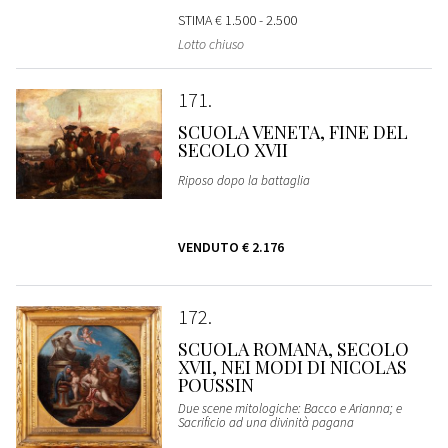
STIMA
€ 1.500 - 2.500
Lotto chiuso
171
SCUOLA VENETA, FINE DEL
SECOLO XVII
Riposo dopo la battaglia
VENDUTO
€ 2.176
172
SCUOLA ROMANA, SECOLO
XVII, NEI MODI DI NICOLAS
POUSSIN
Due scene mitologiche: Bacco e Arianna; e
Sacrificio ad una divinità pagana