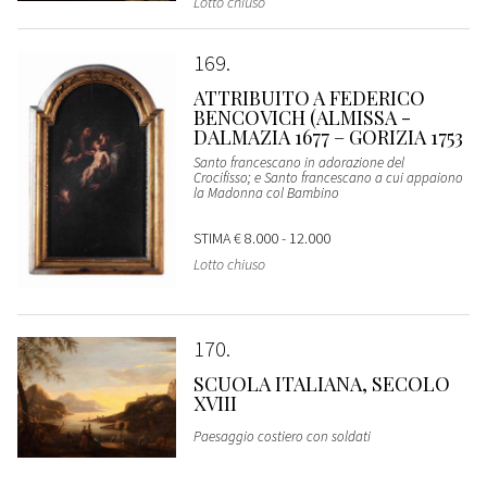
Lotto chiuso
169
ATTRIBUITO A FEDERICO
BENCOVICH (ALMISSA -
DALMAZIA 1677 – GORIZIA 1753
Santo francescano in adorazione del
Crocifisso; e Santo francescano a cui appaiono
la Madonna col Bambino
STIMA
€ 8.000 - 12.000
Lotto chiuso
170
SCUOLA ITALIANA, SECOLO
XVIII
Paesaggio costiero con soldati