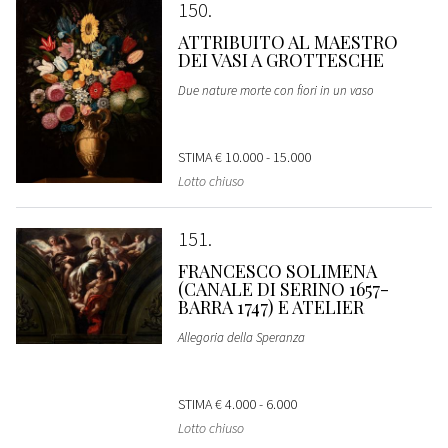
150
ATTRIBUITO AL MAESTRO
DEI VASI A GROTTESCHE
Due nature morte con fiori in un vaso
STIMA
€ 10.000 - 15.000
Lotto chiuso
151
FRANCESCO SOLIMENA
(CANALE DI SERINO 1657-
BARRA 1747) E ATELIER
Allegoria della Speranza
STIMA
€ 4.000 - 6.000
Lotto chiuso