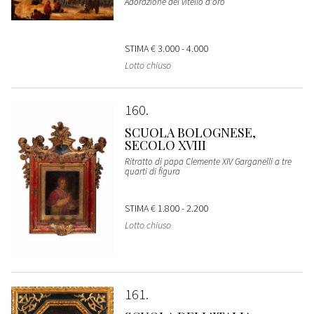
Adorazione del vitello d'oro
STIMA
€ 3.000 - 4.000
Lotto chiuso
160
SCUOLA BOLOGNESE,
SECOLO XVIII
Ritratto di papa Clemente XIV Garganelli a tre
quarti di figura
STIMA
€ 1.800 - 2.200
Lotto chiuso
161