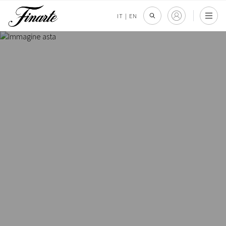
IT
|
EN