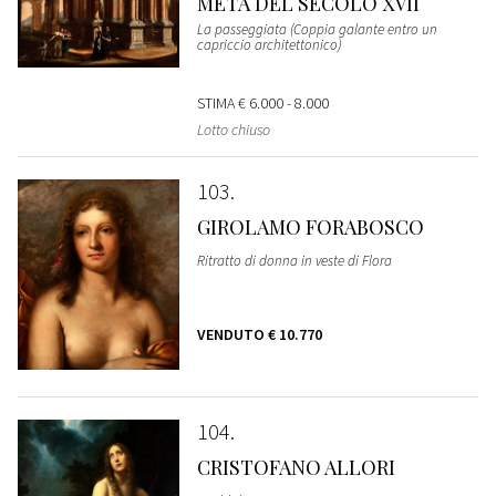
METÀ DEL SECOLO XVII
La passeggiata (Coppia galante entro un
capriccio architettonico)
STIMA
€ 6.000 - 8.000
Lotto chiuso
103
GIROLAMO FORABOSCO
Ritratto di donna in veste di Flora
VENDUTO
€ 10.770
104
CRISTOFANO ALLORI