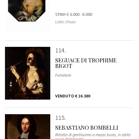
STIMA
€ 6.000 - 8.000
Lotto chiuso
114
SEGUACE DI TROPHIME
BIGOT
Fumatore
VENDUTO
€ 16.380
115
SEBASTIANO BOMBELLI
Ritratto di gentiluomo a mezzo busto, in abito