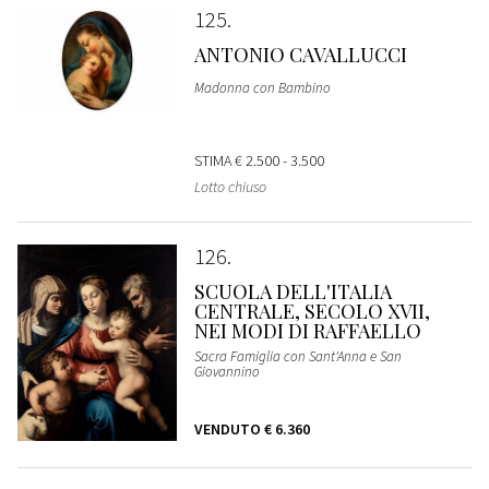
125
ANTONIO CAVALLUCCI
Madonna con Bambino
STIMA
€ 2.500 - 3.500
Lotto chiuso
126
SCUOLA DELL'ITALIA
CENTRALE, SECOLO XVII,
NEI MODI DI RAFFAELLO
Sacra Famiglia con Sant'Anna e San
Giovannino
VENDUTO
€ 6.360