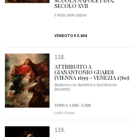
SCUOLA NAPOLETANA,
SECOLO XVII
Il Ratto delle Sabine
VENDUTO
€ 5.604
118
ATTRIBUITO A
GIANANTONIO GUARDI
(VIENNA 1699 - VENEZIA 1760)
Madonna con Bambino e Sant’Antonio
(bozzetto)
STIMA
€ 3.000 - 5.000
Lotto chiuso
119