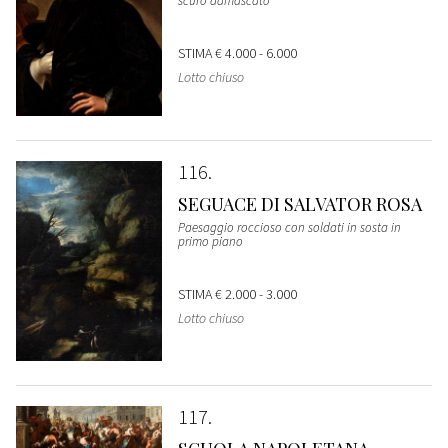
scuro damascato
STIMA
€ 4.000 - 6.000
Lotto chiuso
116
SEGUACE DI SALVATOR ROSA
Paesaggio roccioso con soldati in sosta in
primo piano
STIMA
€ 2.000 - 3.000
Lotto chiuso
117