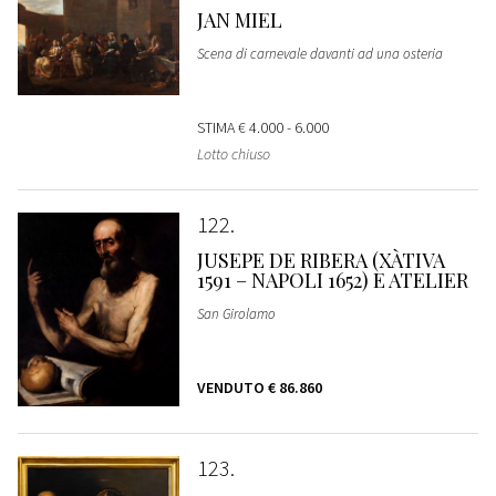
JAN MIEL
Scena di carnevale davanti ad una osteria
STIMA
€ 4.000 - 6.000
Lotto chiuso
122
JUSEPE DE RIBERA (XÀTIVA
1591 – NAPOLI 1652) E ATELIER
San Girolamo
VENDUTO
€ 86.860
123