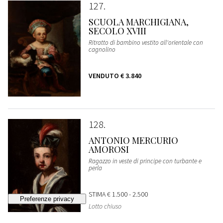
127
SCUOLA MARCHIGIANA,
SECOLO XVIII
Ritratto di bambino vestito all'orientale con
cagnolino
VENDUTO
€ 3.840
128
ANTONIO MERCURIO
AMOROSI
Ragazzo in veste di principe con turbante e
perla
STIMA
€ 1.500 - 2.500
Lotto chiuso