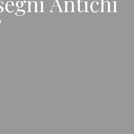
segni Antichi
a