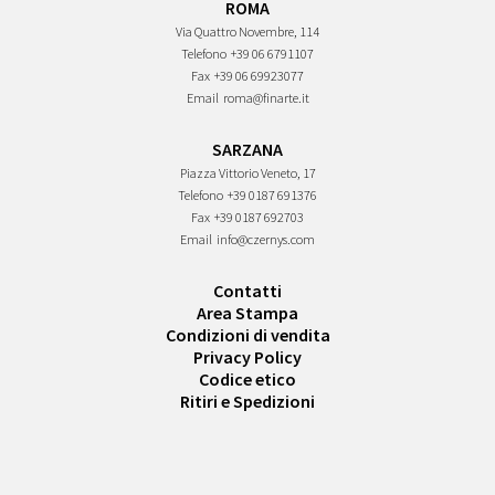
ROMA
Via Quattro Novembre, 114
Telefono
+39 06 6791107
Fax
+39 06 69923077
Email
roma@finarte.it
SARZANA
Piazza Vittorio Veneto, 17
Telefono
+39 0187 691376
Fax
+39 0187 692703
Email
info@czernys.com
Contatti
Area Stampa
Condizioni di vendita
Privacy Policy
Codice etico
Ritiri e Spedizioni