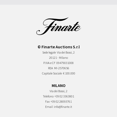
© Finarte Auctions S.r.l
Sede legale
Via dei Bossi, 2
20121 - Milano
P.IVA e CF
09479031008
REA
MI-2570656
Capitale Sociale
€ 100.000
MILANO
Via dei Bossi, 2
Telefono
+39 02 3363801
Fax
+39 02 28093761
Email
info@finarte.it