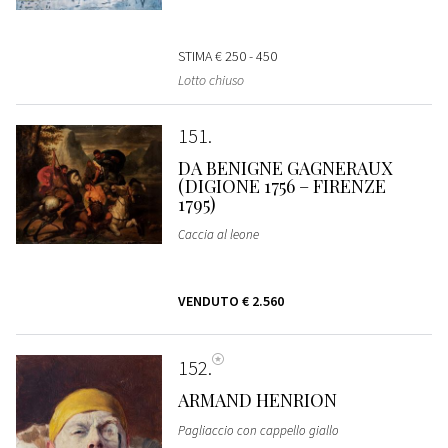
STIMA
€ 250 - 450
Lotto chiuso
151
DA BENIGNE GAGNERAUX
(DIGIONE 1756 – FIRENZE
1795)
Caccia al leone
VENDUTO
€ 2.560
152
ARMAND HENRION
Pagliaccio con cappello giallo