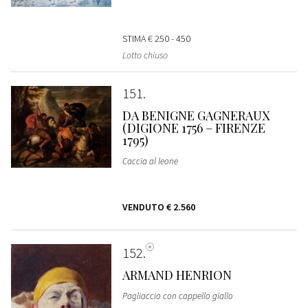
STIMA
€ 250 - 450
Lotto chiuso
151
DA BENIGNE GAGNERAUX
(DIGIONE 1756 – FIRENZE
1795)
Caccia al leone
VENDUTO
€ 2.560
152
ARMAND HENRION
Pagliaccio con cappello giallo