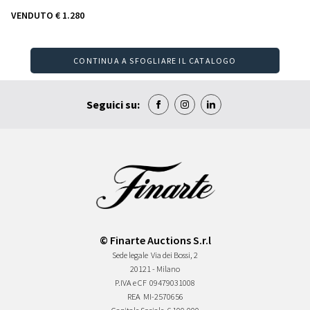
VENDUTO
€ 1.280
CONTINUA A SFOGLIARE IL CATALOGO
Seguici su:
© Finarte Auctions S.r.l
Sede legale
Via dei Bossi, 2
20121 - Milano
P.IVA e CF
09479031008
REA
MI-2570656