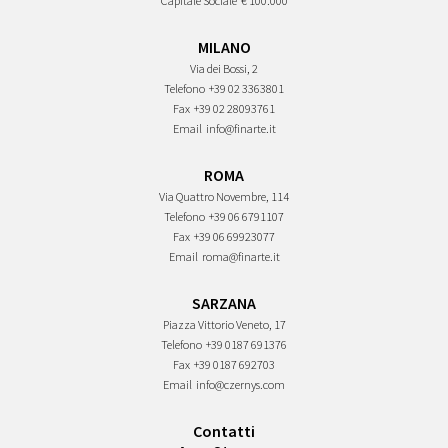
Capitale Sociale
€ 100.000
MILANO
Via dei Bossi, 2
Telefono
+39 02 3363801
Fax
+39 02 28093761
Email
info@finarte.it
ROMA
Via Quattro Novembre, 114
Telefono
+39 06 6791107
Fax
+39 06 69923077
Email
roma@finarte.it
SARZANA
Piazza Vittorio Veneto, 17
Telefono
+39 0187 691376
Fax
+39 0187 692703
Email
info@czernys.com
Contatti