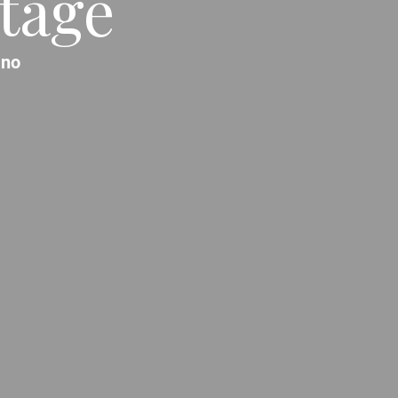
tage
ano