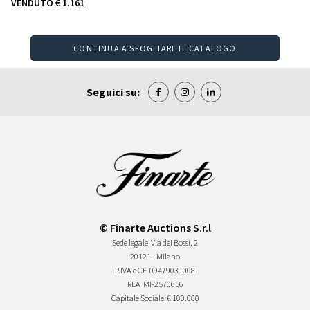
VENDUTO
€ 1.161
CONTINUA A SFOGLIARE IL CATALOGO
Seguici su:
© Finarte Auctions S.r.l
Sede legale
Via dei Bossi, 2
20121 - Milano
P.IVA e CF
09479031008
REA
MI-2570656
Capitale Sociale
€ 100.000