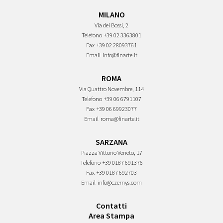
MILANO
Via dei Bossi, 2
Telefono
+39 02 3363801
Fax
+39 02 28093761
Email
info@finarte.it
ROMA
Via Quattro Novembre, 114
Telefono
+39 06 6791107
Fax
+39 06 69923077
Email
roma@finarte.it
SARZANA
Piazza Vittorio Veneto, 17
Telefono
+39 0187 691376
Fax
+39 0187 692703
Email
info@czernys.com
Contatti
Area Stampa