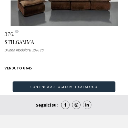
376
STILGAMMA
Divano modulare
, 1970 ca.
VENDUTO
€ 645
CONTINUA A SFOGLIARE IL CATALOGO
Seguici su: