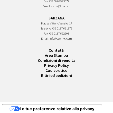
Fax
+39 06 69923077
Email
roma@finarte.it
SARZANA
Piazza Vittorio Veneto, 17
Telefono
+39 0187 691376
Fax
+39 0187 692703
Email
info@czernys.com
Contatti
Area Stampa
Condizioni di vendita
Privacy Policy
Codice etico
Ritiri e Spedizioni
Le tue preferenze relative alla privacy