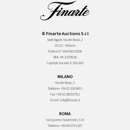
© Finarte Auctions S.r.l
Sede legale
Via dei Bossi, 2
20121 - Milano
P.IVA e CF
09479031008
REA
MI-2570656
Capitale Sociale
€ 100.000
MILANO
Via dei Bossi, 2
Telefono
+39 02 3363801
Fax
+39 02 28093761
Email
info@finarte.it
ROMA
Via Quattro Novembre, 114
Telefono
+39 06 6791107