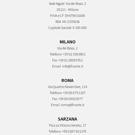
Sede legale
Via dei Bossi, 2
20121 - Milano
P.IVA e CF
09479031008
REA
MI-2570656
Capitale Sociale
€ 100.000
MILANO
Via dei Bossi, 2
Telefono
+39 02 3363801
Fax
+39 02 28093761
Email
info@finarte.it
ROMA
Via Quattro Novembre, 114
Telefono
+39 06 6791107
Fax
+39 06 69923077
Email
roma@finarte.it
SARZANA
Piazza Vittorio Veneto, 17
Telefono
+39 0187 691376