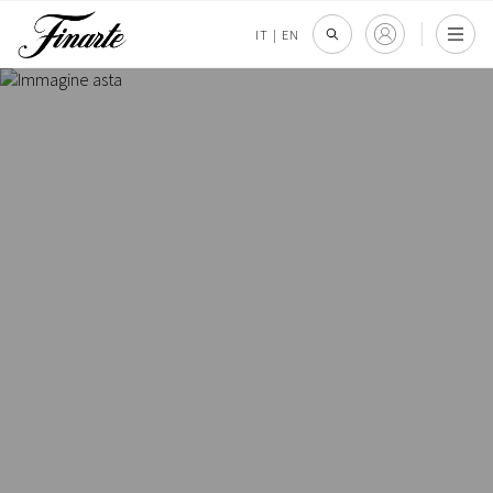
IT
|
EN