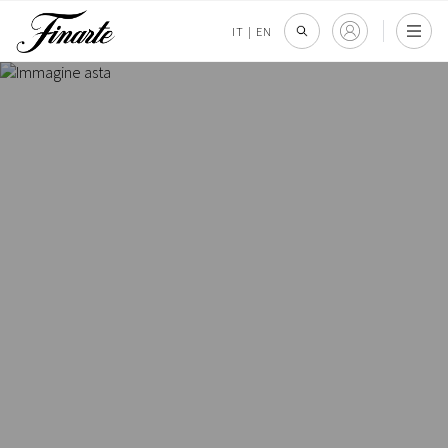
IT
|
EN