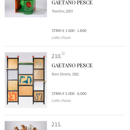
GAETANO PESCE
Tavolino
, 2003
STIMA
€ 1.600 - 1.800
Lotto chiuso
210
GAETANO PESCE
Rara libreria
, 1982
STIMA
€ 5.000 - 6.000
Lotto chiuso
211