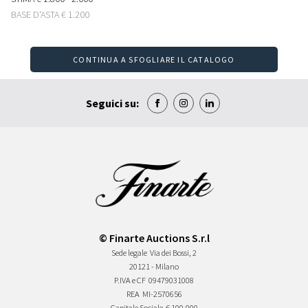
BASE D'ASTA
€ 1.200
CONTINUA A SFOGLIARE IL CATALOGO
Seguici su:
© Finarte Auctions S.r.l
Sede legale
Via dei Bossi, 2
20121 - Milano
P.IVA e CF
09479031008
REA
MI-2570656
Capitale Sociale
€ 100.000