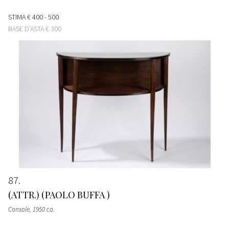
STIMA
€ 400 - 500
BASE D'ASTA
€ 300
87
(ATTR.) (PAOLO BUFFA )
Console
, 1950 ca.