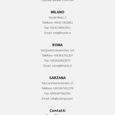
MILANO
Via dei Bossi, 2
Telefono
+39 02 3363801
Fax
+39 02 28093761
Email
info@finarte.it
ROMA
Via Quattro Novembre, 114
Telefono
+39 06 6791107
Fax
+39 06 69923077
Email
roma@finarte.it
SARZANA
Piazza Vittorio Veneto, 17
Telefono
+39 0187 691376
Fax
+39 0187 692703
Email
info@czernys.com
Contatti