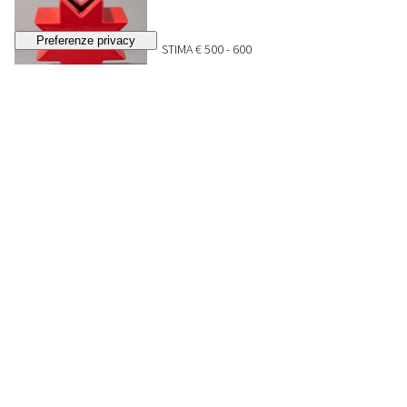
STIMA
€ 500 - 600
Lotto chiuso
222
ETTORE SOTTSASS JR
Vaso Hsing
, 1990 ca.
STIMA
€ 500 - 600
Lotto chiuso