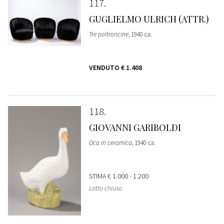
117
GUGLIELMO ULRICH (ATTR.)
Tre poltroncine
, 1940 ca.
VENDUTO
€ 1.408
118
GIOVANNI GARIBOLDI
Oca in ceramica
, 1940 ca.
STIMA
€ 1.000 - 1.200
Lotto chiuso