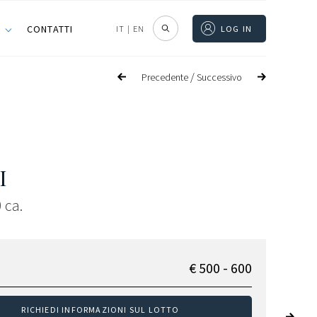
I
CONTATTI
IT
|
EN
LOG IN
/
Precedente
Successivo
I
 ca.
€ 500 - 600
RICHIEDI INFORMAZIONI SUL LOTTO