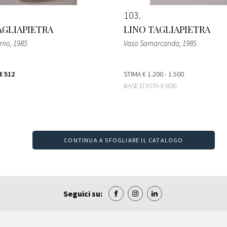
103
AGLIAPIETRA
LINO TAGLIAPIETRA
urno
, 1985
Vaso Samarcanda
, 1985
€ 512
STIMA
€ 1.200 - 1.500
BASE D'ASTA
€ 800
CONTINUA A SFOGLIARE IL CATALOGO
Seguici su: